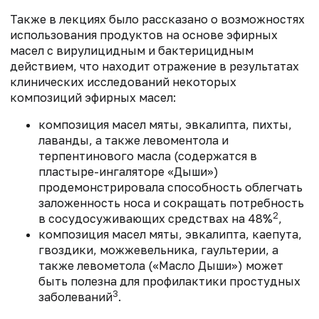
Также в лекциях было рассказано о возможностях
использования продуктов на основе эфирных
масел с вирулицидным и бактерицидным
действием, что находит отражение в результатах
клинических исследований некоторых
композиций эфирных масел:
композиция масел мяты, эвкалипта, пихты,
лаванды, а также левоментола и
терпентинового масла (содержатся в
пластыре-ингаляторе «Дыши»)
продемонстрировала способность облегчать
заложенность носа и сокращать потребность
2
в сосудосуживающих средствах на 48%
,
композиция масел мяты, эвкалипта, каепута,
гвоздики, можжевельника, гаультерии, а
также левометола («Масло Дыши») может
быть полезна для профилактики простудных
3
заболеваний
.