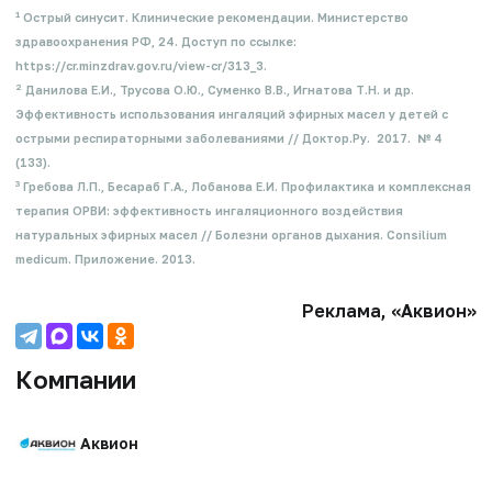
1
Острый синусит. Клинические рекомендации. Министерство
здравоохранения РФ, 24. Доступ по ссылке:
https://cr.minzdrav.gov.ru/view-cr/313_3.
2
Данилова Е.И., Трусова О.Ю., Суменко В.В., Игнатова Т.Н. и др.
Эффективность использования ингаляций эфирных масел у детей с
острыми респираторными заболеваниями // Доктор.Ру. 2017. № 4
(133).​
3
Гребова Л.П., Бесараб Г.А., Лобанова Е.И. Профилактика и комплексная
терапия ОРВИ: эффективность ингаляционного воздействия
натуральных эфирных масел // Болезни органов дыхания. Consilium
medicum. Приложение. 2013.
Реклама, «Аквион»
Компании
Аквион