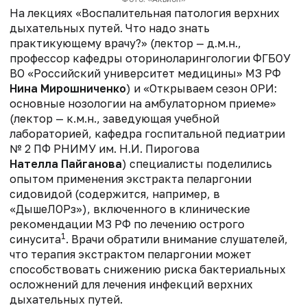
На лекциях «Воспалительная патология верхних
дыхательных путей. Что надо знать
практикующему врачу?» (лектор — д.м.н.,
профессор кафедры оториноларингологии ФГБОУ
ВО «Российский университет медицины» МЗ РФ
Нина Мирошниченко
) и «Открываем сезон ОРИ:
основные нозологии на амбулаторном приеме»
(лектор — к.м.н., заведующая учебной
лабораторией, кафедра госпитальной педиатрии
№ 2 ПФ РНИМУ им. Н.И. Пирогова
Нателла Пайганова
) специалисты поделились
опытом применения экстракта пеларгонии
сидовидой (содержится, например, в
«ДышеЛОРз»), включенного в клинические
рекомендации МЗ РФ по лечению острого
1
синусита
. Врачи обратили внимание слушателей,
что терапия экстрактом пеларгонии может
способствовать снижению риска бактериальных
осложнений для лечения инфекций верхних
дыхательных путей.