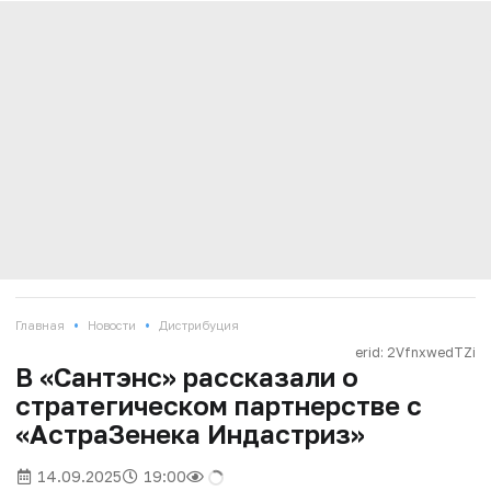
•
•
Главная
Новости
Дистрибуция
erid: 2VfnxwedTZi
В «Сантэнс» рассказали о
стратегическом партнерстве с
«АстраЗенека Индастриз»
14.09.2025
19:00