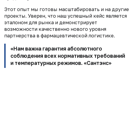
Этот опыт мы готовы масштабировать и на другие
проекты. Уверен, что наш успешный кейс является
эталоном для рынка и демонстрирует
возможности качественно нового уровня
партнерства в фармацевтической логистике.
«Нам важна гарантия абсолютного
соблюдения всех нормативных требований
и температурных режимов. «Сантэнс»
подтвердил свою репутацию
технологичного и надежного оператора,
что позволило обеспечить бесперебойные
поставки препаратов пациентам даже в
периоды повышенной нагрузки».
Алексей Овчинников,
руководитель
логистики и цепочки поставок «АстраЗенека
Индастриз»
Новости
Подкасты