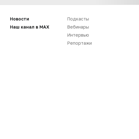
Новости
Подкасты
Наш канал в MAX
Вебинары
Интервью
Репортажи
Нет комментариев
Вы не можете оставлять
комментарии
Пожалуйста,
авторизуйтесь