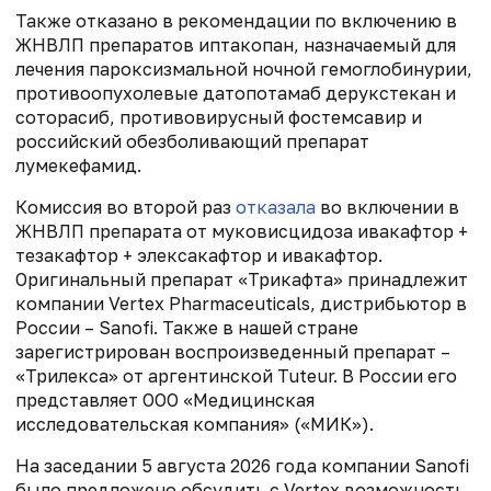
Также отказано в рекомендации по включению в
ЖНВЛП препаратов иптакопан, назначаемый для
лечения пароксизмальной ночной гемоглобинурии,
противоопухолевые датопотамаб дерукстекан и
соторасиб, противовирусный фостемсавир и
российский обезболивающий препарат
лумекефамид.
Комиссия во второй раз
отказала
во включении в
ЖНВЛП препарата от муковисцидоза ивакафтор +
тезакафтор + элексакафтор и ивакафтор.
Оригинальный препарат «Трикафта» принадлежит
компании Vertex Pharmaceuticals, дистрибьютор в
России – Sanofi. Также в нашей стране
зарегистрирован воспроизведенный препарат –
«Трилекса» от аргентинской Tuteur. В России его
представляет ООО «Медицинская
исследовательская компания» («МИК»).
На заседании 5 августа 2026 года компании Sanofi
было предложено обсудить с Vertex возможность