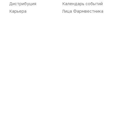
Дистрибуция
Газета
Дистрибуция
Календарь событий
Карьера
Лица Фармвестника
Карьера
Оформить подписку
Аналитика
Архив номеров
Документы
Реклама в газете
Бизнес
Реклама на сайте
Аптекарь
Контакты
«Политика конфиденциальности»
«Основные виды деятельности компании»
«Редакционная политика»