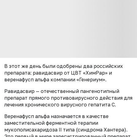
В этот же день были одобрены два российских
препарата: равидасвир от ЦВТ «ХимРар» и
веренафусп альфа компании «Генериум».
Равидасвир — отечественный пангенотипный
препарат прямого противовирусного действия для
лечения хронического вирусного гепатита С.
Веренафусп альфа назначается в качестве
заместительной ферментной терапии
мукополисахаридоза II типа (синдрома Хантера).
Это первый в мире зарегистрированный препарат,