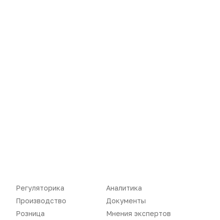
Новости
Репортажи
Регуляторика
Вебинары
Производство
Подкасты
Регуляторика
Аналитика
Производство
Документы
Розница
Интервью
Розница
Мнения экспертов