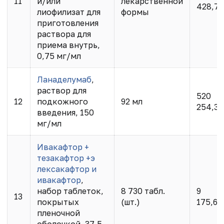
11
и/или
лекарственной
428,70
лиофилизат для
формы
приготовления
раствора для
приема внутрь,
0,75 мг/мл
Ланаделумаб
,
раствор для
520
12
подкожного
92 мл
254,35
введения, 150
мг/мл
Ивакафтор +
тезакафтор +э
лексакафтор и
ивакафтор
,
набор таблеток,
8 730 табл.
9
13
покрытых
(шт.)
175,65
пленочной
оболочкой, 37,5