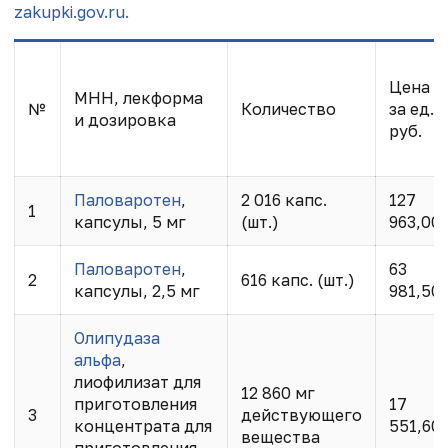
zakupki.gov.ru.
Цена
МНН, лекформа
№
Количество
за ед.,
и дозировка
руб.
Паловаротен
,
2 016 капс.
127
1
капсулы, 5 мг
(шт.)
963,00
Паловаротен
,
63
2
616 капс. (шт.)
капсулы, 2,5 мг
981,50
Олипудаза
альфа
,
лиофилизат для
12 860 мг
приготовления
17
3
действующего
концентрата для
551,60
вещества
приготовления