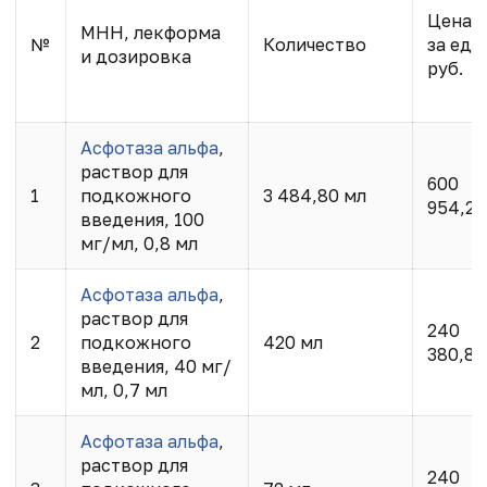
Цена
МНН, лекформа
№
Количество
за ед.,
и дозировка
руб.
Асфотаза альфа
,
раствор для
600
1
подкожного
3 484,80 мл
954,20
введения, 100
мг/мл, 0,8 мл
Асфотаза альфа
,
раствор для
240
2
подкожного
420 мл
380,80
введения, 40 мг/
мл, 0,7 мл
Асфотаза альфа
,
раствор для
240