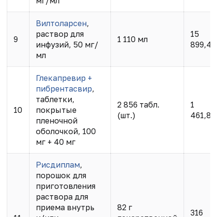
мг/мл
Вилтоларсен
,
раствор для
15
9
1 110 мл
инфузий, 50 мг/
899,40
мл
Глекапревир +
пибрентасвир
,
таблетки,
2 856 табл.
1
10
покрытые
(шт.)
461,83
пленочной
оболочкой, 100
мг + 40 мг
Рисдиплам
,
порошок для
приготовления
раствора для
приема внутрь
82 г
316