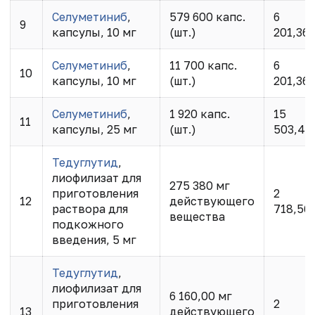
Селуметиниб
,
579 600 капс.
6
9
капсулы, 10 мг
(шт.)
201,36
Селуметиниб
,
11 700 капс.
6
10
капсулы, 10 мг
(шт.)
201,36
Селуметиниб
,
1 920 капс.
15
11
капсулы, 25 мг
(шт.)
503,40
Тедуглутид
,
лиофилизат для
275 380 мг
приготовления
2
12
действующего
раствора для
718,56
вещества
подкожного
введения, 5 мг
Тедуглутид
,
лиофилизат для
6 160,00 мг
приготовления
2
13
действующего