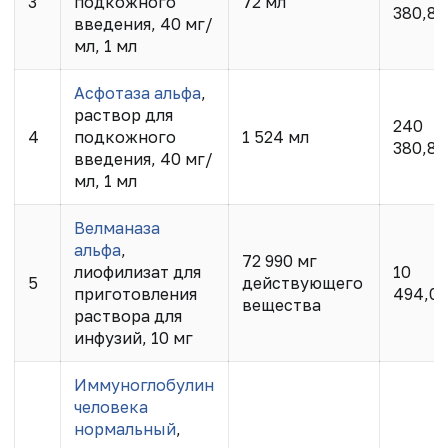
3
подкожного
72 мл
380,80
введения, 40 мг/
мл, 1 мл
Асфотаза альфа
,
раствор для
240
4
подкожного
1 524 мл
380,80
введения, 40 мг/
мл, 1 мл
Велманаза
альфа
,
72 990 мг
лиофилизат для
10
5
действующего
приготовления
494,0
вещества
раствора для
инфузий, 10 мг
Иммуноглобулин
человека
нормальный
,