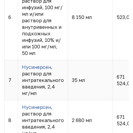
раствор для
инфузий, 100 мг/
мл и/или
6
8 150 мл
523,05
раствор для
внутривенных и
подкожных
инфузий, 10% и/
или 100 мг/мл,
50 мл
Нусинерсен
,
раствор для
671
7
интратекального
35 мл
524,07
введения, 2,4
мг/мл
Нусинерсен
,
раствор для
671
8
интратекального
2 680 мл
524,07
введения, 2,4