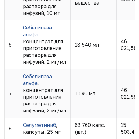
вещества
раствора для
инфузий, 10 мг
Себелипаза
альфа
,
концентрат для
46
6
18 540 мл
приготовления
021,58
раствора для
инфузий, 2 мг/мл
Себелипаза
альфа
,
концентрат для
46
7
1 590 мл
приготовления
021,58
раствора для
инфузий, 2 мг/мл
Селуметиниб
,
68 760 капс.
15
8
капсулы, 25 мг
(шт.)
503,40