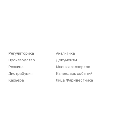
Новости
Репортажи
Регуляторика
Вебинары
Производство
Подкасты
Регуляторика
Аналитика
Производство
Документы
Розница
Интервью
Розница
Мнения экспертов
Дистрибуция
Газета
Дистрибуция
Календарь событий
Карьера
Лица Фармвестника
Карьера
Оформить подписку
Аналитика
Архив номеров
Документы
Реклама в газете
Бизнес
Реклама на сайте