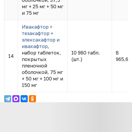
мг + 25 мг + 50 мг
и 75 мг
Ивакафтор +
тезакафтор +
элексакафтор и
ивакафтор
,
набор таблеток,
10 980 табл.
8
14
покрытых
(шт.)
965,66
пленочной
оболочкой, 75 мг
+ 50 мг + 100 мг и
150 мг