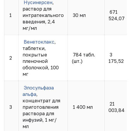
Нусинерсен
,
раствор для
671
1
интратекального
30 мл
524,07
введения, 2,4
мг/мл
Венетоклакс
,
таблетки,
покрытые
784 табл.
3
2
пленочной
(шт.)
175,52
оболочкой, 100
мг
Элосульфаза
альфа
,
концентрат для
21
3
приготовления
1 400 мл
003,84
раствора для
инфузий, 1 мг/
мл