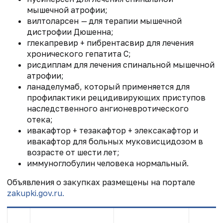
мышечной атрофии;
вилтоларсен
—
для терапии мышечной
дистрофии Дюшенна;
глекапревир + пибрентасвир для лечения
хронического гепатита С;
рисдиплам для лечения спинальной мышечной
атрофии;
ланаделумаб, который применяется для
профилактики рецидивирующих приступов
наследственного ангионевротического
отека;
ивакафтор + тезакафтор + элексакафтор и
ивакафтор для больных муковисцидозом в
возрасте от шести лет;
иммуноглобулин человека нормальный.
Объявления о закупках размещены на портале
zakupki.gov.ru.