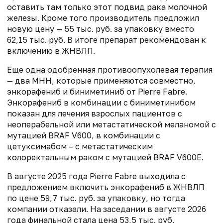
оставить там только этот подвид рака молочной
железы. Кроме того производитель предложил
новую цену — 55 тыс. руб. за упаковку вместо
62,15 тыс. руб. В итоге препарат рекомендован к
включению в ЖНВЛП.
Еще одна одобренная противоопухолевая терапия
— два МНН, которые применяются совместно,
энкорафениб и биниметиниб от Pierre Fabre.
Энкорафениб в комбинации с биниметинибом
показан для лечения взрослых пациентов с
неоперабельной или метастатической меланомой с
мутацией BRAF V600, в комбинации с
цетуксимабом – с метастатическим
колоректальным раком с мутацией BRAF V600E.
В августе 2025 года Pierre Fabre выходила с
предложением включить энкорафениб в ЖНВЛП
по цене 59,7 тыс. руб. за упаковку, но тогда
компании отказали. На заседании в августе 2026
года финальной стала цена 53,5 тыс. руб.