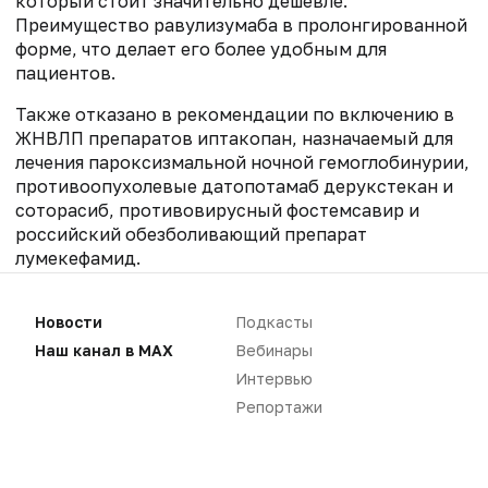
который стоит значительно дешевле.
Преимущество равулизумаба в пролонгированной
форме, что делает его более удобным для
пациентов.
Также отказано в рекомендации по включению в
ЖНВЛП препаратов иптакопан, назначаемый для
лечения пароксизмальной ночной гемоглобинурии,
противоопухолевые датопотамаб дерукстекан и
соторасиб, противовирусный фостемсавир и
российский обезболивающий препарат
лумекефамид.
Комиссия во второй раз
отказала
во включении в
Новости
Подкасты
ЖНВЛП препарата от муковисцидоза ивакафтор +
тезакафтор + элексакафтор и ивакафтор.
Наш канал в MAX
Вебинары
Оригинальный препарат «Трикафта» принадлежит
Интервью
компании Vertex Pharmaceuticals, дистрибьютор в
Репортажи
России – Sanofi. Также в нашей стране
зарегистрирован воспроизведенный препарат –
«Трилекса» от аргентинской Tuteur. В России его