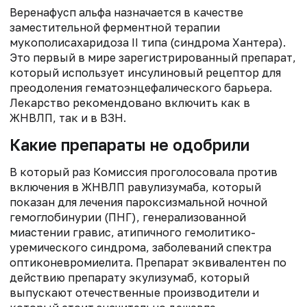
Веренафусп альфа назначается в качестве
заместительной ферментной терапии
мукополисахаридоза II типа (синдрома Хантера).
Это первый в мире зарегистрированный препарат,
который использует инсулиновый рецептор для
преодоления гематоэнцефалического барьера.
Лекарство рекомендовано включить как в
ЖНВЛП, так и в ВЗН.
Какие препараты не одобрили
В который раз Комиссия проголосовала против
включения в ЖНВЛП равулизумаба, который
показан для лечения пароксизмальной ночной
гемоглобинурии (ПНГ), генерализованной
миастении гравис, атипичного гемолитико-
уремического синдрома, заболеваний спектра
оптиконевромиелита. Препарат эквивалентен по
действию препарату экулизумаб, который
выпускают отечественные производители и