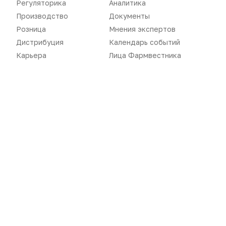
Регуляторика
Аналитика
Производство
Документы
Розница
Мнения экспертов
Дистрибуция
Календарь событий
Карьера
Лица Фармвестника
Новости
Репортажи
Регуляторика
Вебинары
Производство
Подкасты
Розница
Интервью
Дистрибуция
Газета
Карьера
Оформить подписку
Аналитика
Архив номеров