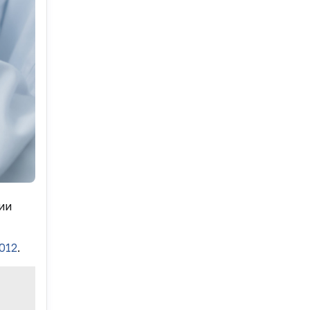
ии
012
.