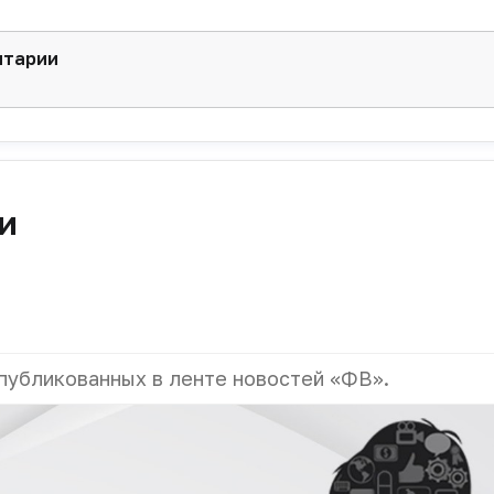
нтарии
и
публикованных в ленте новостей «ФВ».