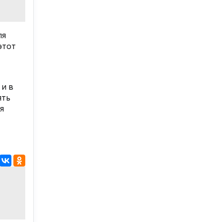
ля
этот
 и в
ять
я