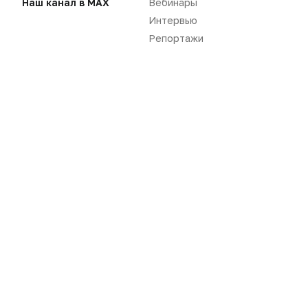
Наш канал в MAX
Вебинары
Интервью
Репортажи
Новости
Репортажи
Регуляторика
Вебинары
Производство
Подкасты
Розница
Интервью
Дистрибуция
Газета
Карьера
Оформить подписку
Аналитика
Архив номеров