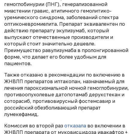
гемоглобинурии (ПНГ), генерализованной
миастении гравис, атипичного гемолитико-
уремического синдрома, заболеваний спектра
оптиконевромиелита. Препарат эквивалентен по
действию препарату экулизумаб, который
выпускают отечественные производители и
который стоит значительно дешевле.
Преимущество равулизумаба в пролонгированной
форме, что делает его более удобным для
пациентов.
Также отказано в рекомендации по включению в
ЖНВЛП препаратов иптакопан, назначаемый для
лечения пароксизмальной ночной гемоглобинурии,
противоопухолевые датопотамаб дерукстекан и
соторасиб, противовирусный фостемсавир и
российский обезболивающий препарат
лумекефамид.
Комиссия во второй раз
отказала
во включении в
ЖНВЛП препарата от муковисцидоза ивакафтор +