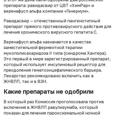
препарата: равидасвир от ЦВТ «ХимРар» и
веренафусп альфа компании «Генериум».
Равидасвир — отечественный пангенотипный
препарат прямого противовирусного действия для
лечения хронического вирусного гепатита С.
Веренафусп альфа назначается в качестве
заместительной ферментной терапии
мукополисахаридоза II типа (синдрома Хантера).
Это первый в мире зарегистрированный препарат,
который использует инсулиновый рецептор для
преодоления гематоэнцефалического барьера.
Лекарство рекомендовано включить как в
ЖНВЛП, так и в ВЗН.
Какие препараты не одобрили
В который раз Комиссия проголосовала против
включения в ЖНВЛП равулизумаба, который
показан для лечения пароксизмальной ночной