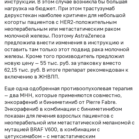
инструкции. В этом случае возникла бы большая
нагрузка на бюджет. При этом трастузумаб
дерукстекан наиболее критичен для небольшой
когорты пациентов с HER2-положительным
неоперабельным или метастатическим раком
молочной железы. Поэтому AstraZeneca
предложила внести изменения в инструкцию и
оставить там только этот подвид рака молочной
железы. Кроме того производитель предложил
новую цену — 55 тыс. руб. за упаковку вместо
62,15 тыс. руб. В итоге препарат рекомендован к
включению в ЖНВЛП.
Еще одна одобренная противоопухолевая терапия
— два МНН, которые применяются совместно,
энкорафениб и биниметиниб от Pierre Fabre.
Энкорафениб в комбинации с биниметинибом
показан для лечения взрослых пациентов с
неоперабельной или метастатической меланомой с
мутацией BRAF V600, в комбинации с
цетуксимабом – с метастатическим