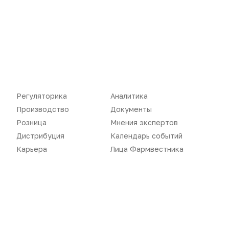
Новости
Репортажи
Регуляторика
Вебинары
Производство
Подкасты
Регуляторика
Аналитика
Розница
Интервью
Производство
Документы
Дистрибуция
Газета
Розница
Мнения экспертов
Дистрибуция
Календарь событий
Карьера
Оформить подписку
Карьера
Лица Фармвестника
Аналитика
Архив номеров
Документы
Реклама в газете
Бизнес
Реклама на сайте
Аптекарь
Контакты