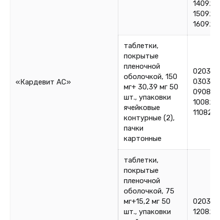
140925
150925
160925
таблетки,
покрытые
пленочной
020324
оболочкой, 150
030324
«Кардевит АС»
мг+ 30,39 мг 50
090825
шт., упаковки
100825
ячейковые
110825
контурные (2),
пачки
картонные
таблетки,
покрытые
пленочной
оболочкой, 75
мг+15,2 мг 50
020325
шт., упаковки
120825