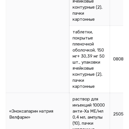
ячейковые
контурные (2),
пачки
картонные
таблетки,
покрытые
пленочной
оболочкой, 150
мг+ 30,39 мг 50
080825
шт., упаковки
ячейковые
контурные (2),
пачки
картонные
раствор для
инъекций 10000
«Эноксапарин натрия
анти-Ха МЕ/мл
250525
Велфарм»
0,4 мл, ампулы
(10), пачки