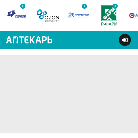
2
2
2