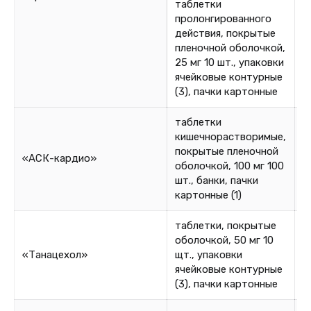
таблетки
пролонгированного
действия, покрытые
8
пленочной оболочкой,
8
25 мг 10 шт., упаковки
ячейковые контурные
(3), пачки картонные
таблетки
кишечнорастворимые,
покрытые пленочной
«АСК-кардио»
0
оболочкой, 100 мг 100
шт., банки, пачки
картонные (1)
таблетки, покрытые
оболочкой, 50 мг 10
«Танацехол»
щт., упаковки
0
ячейковые контурные
(3), пачки картонные