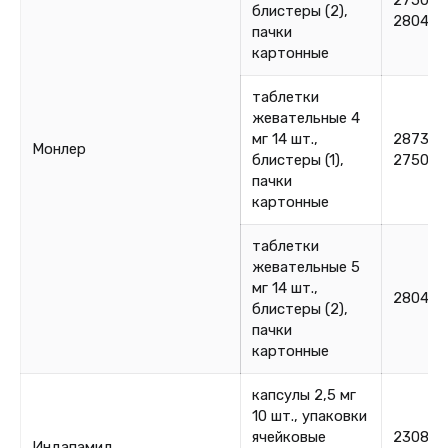
275020
блистеры (2),
280410
пачки
картонные
таблетки
жевательные 4
мг 14 шт.,
287360
Монлер
блистеры (1),
275010
пачки
картонные
таблетки
жевательные 5
мг 14 шт.,
280420
блистеры (2),
пачки
картонные
капсулы 2,5 мг
10 шт., упаковки
ячейковые
230825
Индапамид