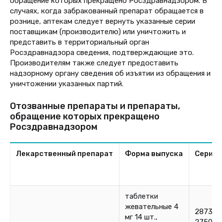
обращение которых прекращено Росздравнадзором.
В
случаях, когда забракованный препарат обращается в
рознице, аптекам следует вернуть указанные серии
поставщикам (производителю) или уничтожить и
представить в территориальный орган
Росздравнадзора сведения, подтверждающие это.
Производителям также следует предоставить
надзорному органу сведения об изъятии из обращения и
уничтожении указанных партий.
Отозванные препараты и препараты
,
обращение которых прекращено
Росздравнадзором
Лекарственный препарат
Форма выпуска
Серия
таблетки
жевательные 4
287370
мг 14 шт.,