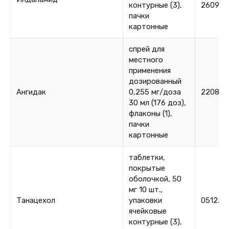
контурные (3),
260925
пачки
картонные
спрей для
местного
применения
дозированный
Ангидак
0,255 мг/доза
220825
30 мл (176 доз),
флаконы (1),
пачки
картонные
таблетки,
покрытые
оболочкой, 50
мг 10 шт.,
Танацехол
упаковки
051222
ячейковые
контурные (3),