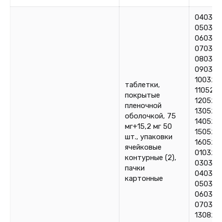
040324
050324
060324
070324
080324
090324
100324
таблетки,
110524,
покрытые
120524
пленочной
130524
оболочкой, 75
140524
мг+15,2 мг 50
150524
шт., упаковки
160524
ячейковые
010325
контурные (2),
030325
пачки
040325
картонные
050325
060325
070325
130825