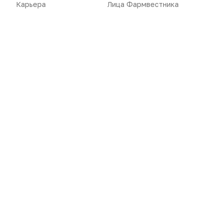
Карьера
Лица Фармвестника
Карьера
Оформить подписку
Аналитика
Архив номеров
Документы
Реклама в газете
Бизнес
Реклама на сайте
Аптекарь
Контакты
«Политика конфиденциальности»
«Основные виды деятельности компании»
«Редакционная политика»