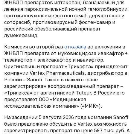
ЖНВЛП препаратов иптакопан, назначаемый для
лечения пароксизмальной ночной гемоглобинурии,
противоопухолевые датопотамаб дерукстекан и
соторасиб, противовирусный фостемсавир и
российский обезболивающий препарат
лумекефамид.
Комиссия во второй раз
отказала
во включении в
ЖНВЛП препарата от муковисцидоза ивакафтор +
тезакафтор + элексакафтор и ивакафтор.
Оригинальный препарат «Трикафта» принадлежит
компании Vertex Pharmaceuticals, дистрибьютор в
России – Sanofi. Также в нашей стране
зарегистрирован воспроизведенный препарат –
«Трилекса» от аргентинской Tuteur. В России его
представляет ООО «Медицинская
исследовательская компания» («МИК»).
На заседании 5 августа 2026 года компании Sanofi
было предложено обсудить с Vertex возможность
зарегистрировать препарат по цене 597 тыс. руб. А