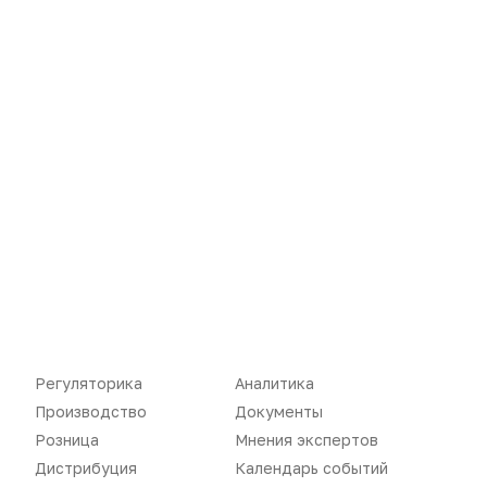
Новости
Репортажи
Регуляторика
Вебинары
Производство
Подкасты
Регуляторика
Аналитика
Производство
Документы
Розница
Интервью
Розница
Мнения экспертов
Дистрибуция
Газета
Дистрибуция
Календарь событий