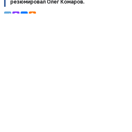
резюмировал Олег Комаров.
Нет комментариев
Вы не можете оставлять
комментарии
Пожалуйста,
авторизуйтесь