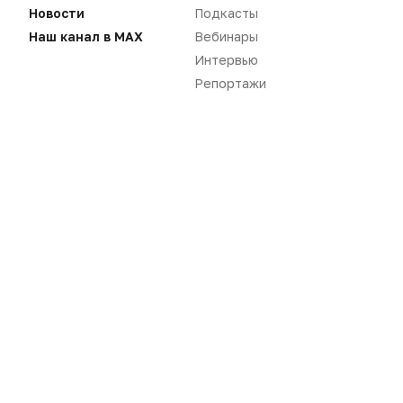
Новости
Подкасты
Наш канал в MAX
Вебинары
Интервью
Репортажи
Нет комментариев
Вы не можете оставлять
комментарии
Пожалуйста,
авторизуйтесь