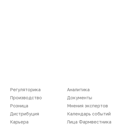
Новости
Репортажи
Регуляторика
Вебинары
Производство
Подкасты
Розница
Интервью
Регуляторика
Аналитика
Дистрибуция
Газета
Производство
Документы
Розница
Мнения экспертов
Карьера
Оформить подписку
Дистрибуция
Календарь событий
Аналитика
Архив номеров
Карьера
Лица Фармвестника
Документы
Реклама в газете