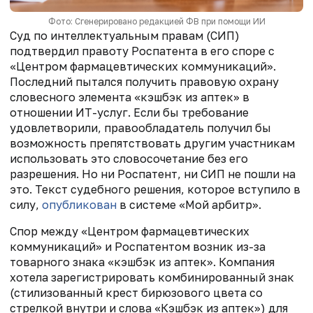
Фото: Сгенерировано редакцией ФВ при помощи ИИ
Суд по интеллектуальным правам (СИП)
подтвердил правоту Роспатента в его споре с
«Центром фармацевтических коммуникаций».
Последний пытался получить правовую охрану
словесного элемента «кэшбэк из аптек» в
отношении ИТ-услуг. Если бы требование
удовлетворили, правообладатель получил бы
возможность препятствовать другим участникам
использовать это словосочетание без его
разрешения. Но ни Роспатент, ни СИП не пошли на
это. Текст судебного решения, которое вступило в
силу,
опубликован
в системе «Мой арбитр».
Спор между «Центром фармацевтических
коммуникаций» и Роспатентом возник из-за
товарного знака «кэшбэк из аптек». Компания
хотела зарегистрировать комбинированный знак
(стилизованный крест бирюзового цвета со
стрелкой внутри и слова «Кэшбэк из аптек») для