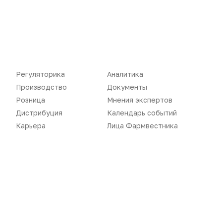
Регуляторика
Аналитика
Производство
Документы
Розница
Мнения экспертов
Дистрибуция
Календарь событий
Новости
Репортажи
Карьера
Лица Фармвестника
Регуляторика
Вебинары
Производство
Подкасты
Розница
Интервью
Дистрибуция
Газета
Карьера
Оформить подписку