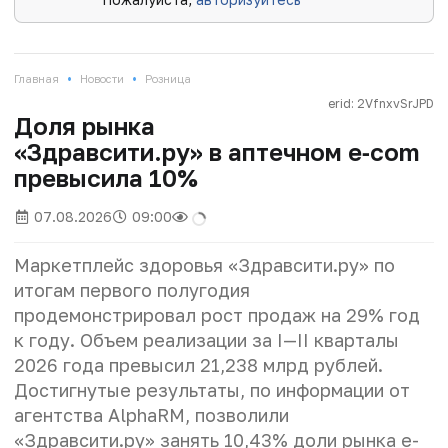
•
•
Главная
Новости
Розница
erid: 2VfnxvSrJPD
Доля рынка
«Здравсити.ру» в аптечном e‑com
превысила 10%
07.08.2026
09:00
Маркетплейс здоровья «Здравсити.ру» по
итогам первого полугодия
продемонстрировал рост продаж на 29% год
к году. Объем реализации за I—II кварталы
2026 года превысил 21,238 млрд рублей.
Достигнутые результаты, по информации от
агентства AlphaRM, позволили
«Здравсити.ру» занять 10,43% доли рынка e-