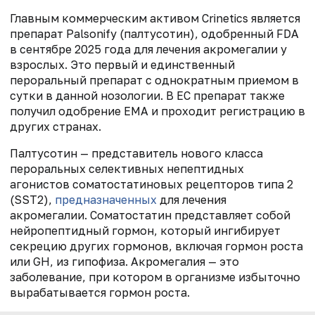
Главным коммерческим активом Crinetics является
препарат Palsonify (палтусотин), одобренный FDA
в сентябре 2025 года для лечения акромегалии у
взрослых. Это первый и единственный
пероральный препарат с однократным приемом в
сутки в данной нозологии. В ЕС препарат также
получил одобрение EMA и проходит регистрацию в
других странах.
Палтусотин — представитель нового класса
пероральных селективных непептидных
агонистов соматостатиновых рецепторов типа 2
(SST2),
предназначенных
для лечения
акромегалии. Соматостатин представляет собой
нейропептидный гормон, который ингибирует
секрецию других гормонов, включая гормон роста
или GH, из гипофиза. Акромегалия — это
заболевание, при котором в организме избыточно
вырабатывается гормон роста.