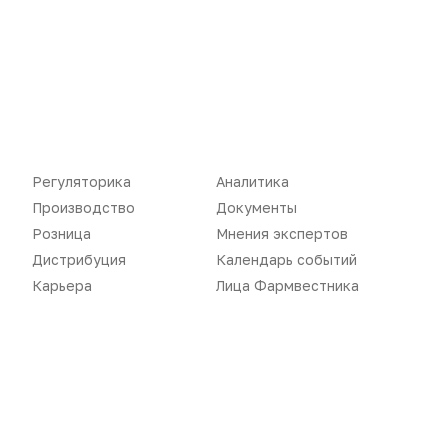
Новости
Репортажи
Регуляторика
Вебинары
Производство
Подкасты
Розница
Интервью
Регуляторика
Аналитика
Дистрибуция
Газета
Производство
Документы
Карьера
Оформить подписку
Розница
Мнения экспертов
Дистрибуция
Календарь событий
Аналитика
Архив номеров
Карьера
Лица Фармвестника
Документы
Реклама в газете
Бизнес
Реклама на сайте
Аптекарь
Контакты