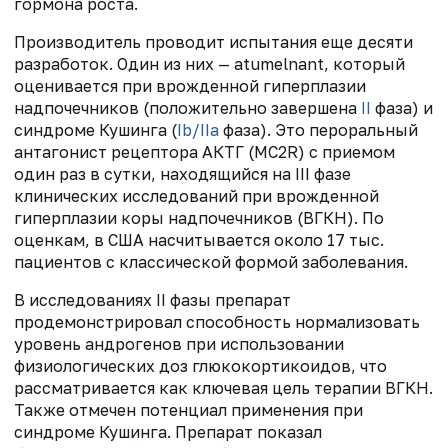
гормона роста.
Производитель проводит испытания еще десяти
разработок. Один из них
—
atumelnant, который
оценивается при врожденной гиперплазии
надпочечников (положительно завершена
II
фаза) и
синдроме Кушинга (
Ib/IIa
фаза). Это
пероральный
антагонист рецептора АКТГ (MC2R) с приемом
один раз в сутки, находящийся на III фазе
клинических исследований при врожденной
гиперплазии коры надпочечников (ВГКН). По
оценкам, в США насчитывается около 17 тыс.
пациентов с классической формой заболевания.
В исследованиях II фазы препарат
продемонстрировал способность нормализовать
уровень андрогенов при использовании
физиологических доз глюкокортикоидов, что
рассматривается как ключевая цель терапии ВГКН.
Также отмечен потенциал применения при
синдроме Кушинга. Препарат показал