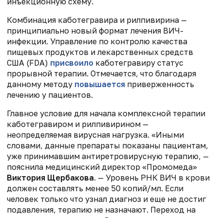
инъекционную схему.
Комбинация каботегравира и рилпивирина —
принципиально новый формат лечения ВИЧ-
инфекции. Управление по контролю качества
пищевых продуктов и лекарственных средств
CША (FDA)
присвоило
каботегравиру статус
прорывной терапии. Отмечается, что благодаря
данному методу
повышается
приверженность
лечению у пациентов.
Главное условие для начала комплексной терапии
каботегравиром и рилпивирином —
неопределяемая вирусная нагрузка. «Иными
словами, данные препараты показаны пациентам,
уже принимавшим антиретровирусную терапию, —
пояснила медицинский директор «Промомеда»
Виктория Щербакова
. — Уровень РНК ВИЧ в крови
должен составлять менее 50 копий/мл. Если
человек только что узнал диагноз и еще не достиг
подавления, терапию не назначают. Переход на