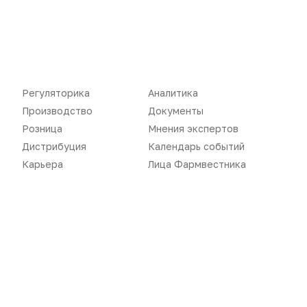
Новости
Репортажи
Регуляторика
Вебинары
Производство
Подкасты
Регуляторика
Аналитика
Розница
Интервью
Производство
Документы
Дистрибуция
Газета
Розница
Мнения экспертов
Дистрибуция
Календарь событий
Карьера
Оформить подписку
Карьера
Лица Фармвестника
Аналитика
Архив номеров
Документы
Реклама в газете
Бизнес
Реклама на сайте
Аптекарь
Контакты