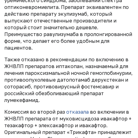
уремического синдрома, заболеваний спектра
оптиконевромиелита. Препарат эквивалентен по
действию препарату экулизумаб, который
выпускают отечественные производители и
который стоит значительно дешевле.
Преимущество равулизумаба в пролонгированной
форме, что делает его более удобным для
пациентов.
Также отказано в рекомендации по включению в
ЖНВЛП препаратов иптакопан, назначаемый для
лечения пароксизмальной ночной гемоглобинурии,
противоопухолевые датопотамаб дерукстекан и
соторасиб, противовирусный фостемсавир и
российский обезболивающий препарат
лумекефамид.
Комиссия во второй раз
отказала
во включении в
ЖНВЛП препарата от муковисцидоза ивакафтор +
тезакафтор + элексакафтор и ивакафтор.
Оригинальный препарат «Трикафта» принадлежит