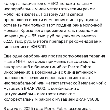
когорты пациентов с HER2-положительным
неоперабельным или метастатическим раком
молочной железы. Поэтому AstraZeneca
предложила внести изменения в инструкцию и
оставить там только этот подвид рака молочной
железы. Кроме того производитель предложил
новую цену — 55 тыс. руб. за упаковку вместо
62,15 тыс. руб. В итоге препарат рекомендован к
включению в ЖНВЛП.
Еще одна одобренная противоопухолевая терапия
— два МНН, которые применяются совместно,
энкорафениб и биниметиниб от Pierre Fabre.
Энкорафениб в комбинации с биниметинибом
показан для лечения взрослых пациентов с
неоперабельной или метастатической меланомой с
мутацией BRAF V600, в комбинации с
цетуксимабом – с метастатическим
колоректальным раком с мутацией BRAF V600E.
В августе 2025 года Pierre Fabre выходила с