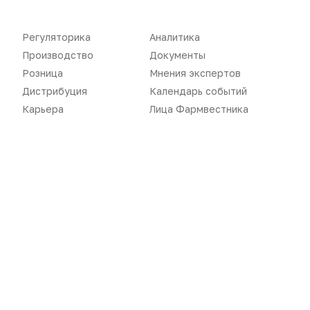
Новости
Репортажи
Регуляторика
Аналитика
Регуляторика
Вебинары
Производство
Документы
Производство
Подкасты
Розница
Мнения экспертов
Дистрибуция
Календарь событий
Розница
Интервью
Карьера
Лица Фармвестника
Дистрибуция
Газета
Карьера
Оформить подписку
Аналитика
Архив номеров
Документы
Реклама в газете
Бизнес
Реклама на сайте
Аптекарь
Контакты