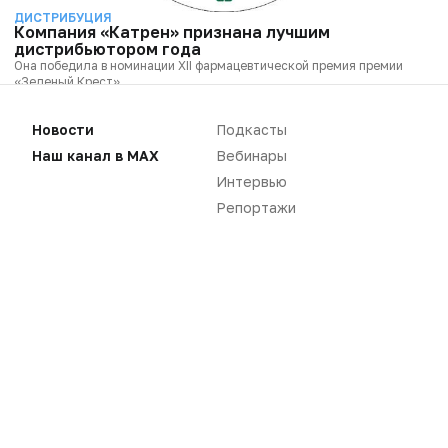
ДИСТРИБУЦИЯ
Компания «Катрен» признана лучшим
дистрибьютором года
Она победила в номинации XII фармацевтической премия премии
«Зеленый Крест»
АО НПК «Катрен»
Зеленый крест
1 ИЮЛ, 2026
11:46
Новости
Подкасты
Наш канал в MAX
Вебинары
Интервью
Репортажи
ДИСТРИБУЦИЯ
Центр лекобеспечения объявил 42 аукциона на
закупку лекарств по программе ВЗН
Планируется закупить 23 препарата
ВЗН
электронные аукционы