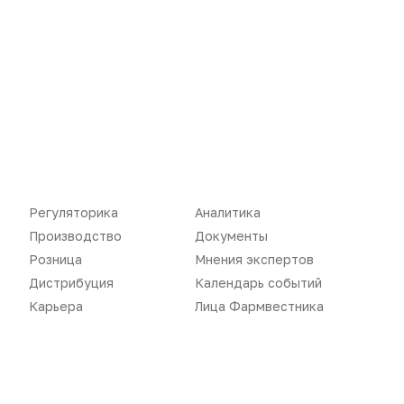
Регуляторика
Вебинары
Производство
Подкасты
Розница
Интервью
Дистрибуция
Газета
Карьера
Оформить подписку
Аналитика
Архив номеров
Документы
Реклама в газете
Регуляторика
Аналитика
Производство
Документы
Бизнес
Реклама на сайте
Розница
Мнения экспертов
Аптекарь
Контакты
Дистрибуция
Календарь событий
Карьера
Лица Фармвестника
«Политика конфиденциальности»
«Основные виды деятельности компании»