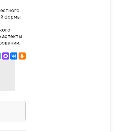
местного
ой формы
ского
е аспекты
ровании.