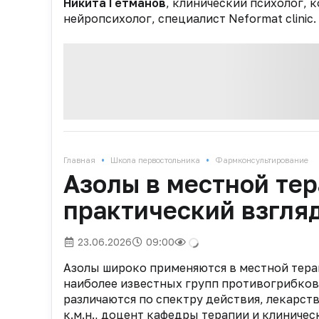
Никита Гетманов
, клинический психолог, 
нейропсихолог, специалист Neformat clinic.
•
•
Главная
Школа первостольника
Фармконсультирование
Азолы в местной тер
практический взгля
23.06.2026
09:00
Азолы широко применяются в местной тера
наиболее известных групп противогрибков
различаются по спектру действия, лекарс
к.м.н., доцент кафедры терапии и клинич