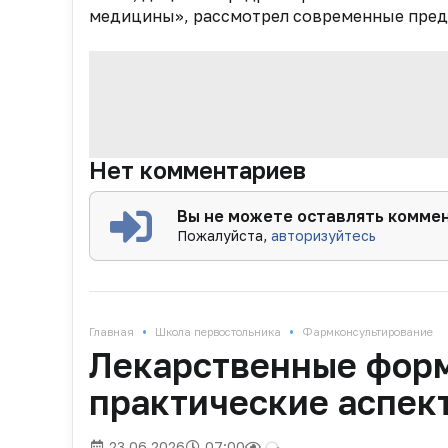
медицины», рассмотрел современные предс
Нет комментариев
Вы не можете оставлять комме
Пожалуйста,
авторизуйтесь
•
•
Главная
Школа первостольника
Фармконсультирование
Лекарственные форм
практические аспек
23.06.2026
07:00