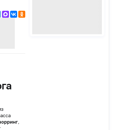
ога
из
ласса
норринг
,
т