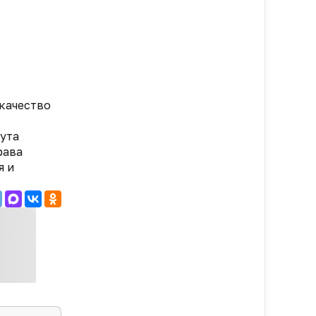
качество
тута
рава
я и