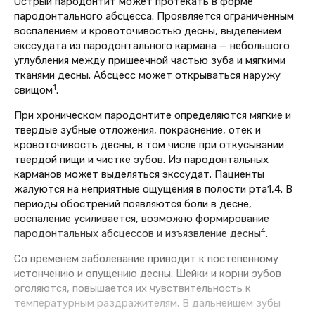
Острый пародонтит может протекать в форме
пародонтального абсцесса. Проявляется ограниченным
воспалением и кровоточивостью десны, выделением
экссудата из пародонтального кармана — небольшого
углубления между пришеечной частью зуба и мягкими
тканями десны. Абсцесс может открываться наружу
1
свищом
.
При хроническом пародонтите определяются мягкие и
твердые зубные отложения, покраснение, отек и
кровоточивость десны, в том числе при откусывании
твердой пищи и чистке зубов. Из пародонтальных
карманов может выделяться экссудат. Пациенты
жалуются на неприятные ощущения в полости рта1,4. В
периоды обострений появляются боли в десне,
воспаление усиливается, возможно формирование
4
пародонтальных абсцессов и изъязвление десны
.
Со временем заболевание приводит к постепенному
истончению и опущению десны. Шейки и корни зубов
оголяются, повышается их чувствительность к
температурным раздражителям. В дальнейшем зубы