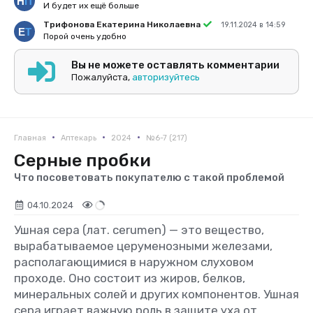
И будет их ещё больше
Трифонова Екатерина Николаевна
19.11.2024 в 14:59
Порой очень удобно
Вы не можете оставлять комментарии
Пожалуйста,
авторизуйтесь
•
•
•
Главная
Аптекарь
2024
№6-7 (217)
Серные пробки
Что посоветовать покупателю с такой проблемой
04.10.2024
Ушная сера (лат. cerumen) — это вещество,
вырабатываемое церуменозными железами,
располагающимися в наружном слуховом
проходе. Оно состоит из жиров, белков,
минеральных солей и других компонентов. Ушная
сера играет важную роль в защите уха от