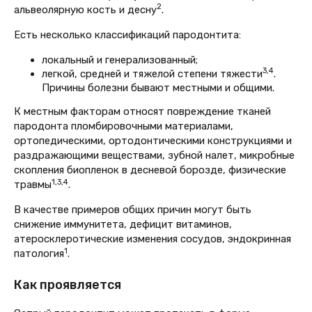
2
альвеолярную кость и десну
.
Есть несколько классификаций пародонтита:
локальный и генерализованный;
3,4
легкой, средней и тяжелой степени тяжести
.
Причины болезни бывают местными и общими.
К местным факторам относят повреждение тканей
пародонта пломбировочными материалами,
ортопедическими, ортодонтическими конструкциями и
раздражающими веществами, зубной налет, микробные
скопления биопленок в десневой борозде, физические
1,3,4
травмы
.
В качестве примеров общих причин могут быть
снижение иммунитета, дефицит витаминов,
атеросклеротические изменения сосудов, эндокринная
1
патология
.
Как проявляется