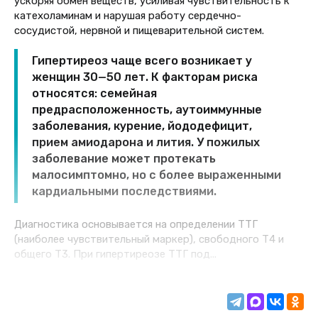
ускоряя обмен веществ, усиливая чувствительность к
катехоламинам и нарушая работу сердечно-
сосудистой, нервной и пищеварительной систем.
Гипертиреоз чаще всего возникает у
женщин 30—50 лет. К факторам риска
относятся: семейная
предрасположенность, аутоиммунные
заболевания, курение, йододефицит,
прием амиодарона и лития. У пожилых
заболевание может протекать
малосимптомно, но с более выраженными
кардиальными последствиями.
Диагностика основывается на определении ТТГ
(наиболее чувствительный маркер), свободного Т4 и
общего Т3. При гипертиреозе ТТГ под...