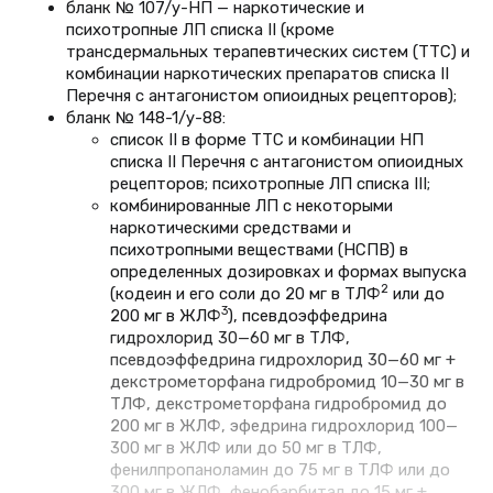
бланк № 107/у-НП — наркотические и
психотропные ЛП списка II (кроме
трансдермальных терапевтических систем (ТТС) и
комбинации наркотических препаратов списка II
Перечня с антагонистом опиоидных рецепторов);
бланк № 148-1/у-88:
список II в форме ТТС и комбинации НП
списка II Перечня с антагонистом опиоидных
рецепторов; психотропные ЛП списка III;
комбинированные ЛП с некоторыми
наркотическими средствами и
психотропными веществами (НСПВ) в
определенных дозировках и формах выпуска
2
(кодеин и его соли до 20 мг в ТЛФ
или до
3
200 мг в ЖЛФ
), псевдоэффедрина
гидрохлорид 30—60 мг в ТЛФ,
псевдоэффедрина гидрохлорид 30—60 мг +
декстрометорфана гидробромид 10—30 мг в
ТЛФ, декстрометорфана гидробромид до
200 мг в ЖЛФ, эфедрина гидрохлорид 100—
300 мг в ЖЛФ или до 50 мг в ТЛФ,
фенилпропаноламин до 75 мг в ТЛФ или до
300 мг в ЖЛФ, фенобарбитал до 15 мг +