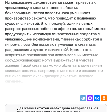
Использование деконгестантов может привести к
чрезмерному снижению кровоснабжения —
бокаловидные клетки полости носа уменьшают
производство секрета, что приводит к появлению
сухости слизистой. Это, пожалуй, один из самых
распространенных побочных эффектов, который можно
предупредить, используя лекарственные средства с
увлажняющими компонентами, такими как сорбитол и
гипромеллоза. Они помогают уменьшить симптомы
3
раздражения и сухости слизистой
. Кроме того,
неприятные проявления при использовании местных
сосудосуживающих могут выражаться в чувстве
жжения. Такой симптом можно облегчить сочетанием
ксилометазолина, например, с ментолом и эвкалиптом —
они оказывают охлаждающее действие, дающее
ощущени...
Для чтения статей необходимо авторизоваться
Вам необходимо войти в свой аккаунт, либо