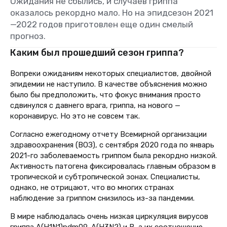
Ожидания не сбылись, и случаев гриппа
оказалось рекордно мало. Но на эпидсезон 2021
—2022 годов приготовлен еще один смелый
прогноз.
Каким был прошедший сезон гриппа?
Вопреки ожиданиям некоторых специалистов, двойной
эпидемии не наступило. В качестве объяснения можно
было бы предположить, что фокус внимания просто
сдвинулся с давнего врага, гриппа, на нового —
коронавирус. Но это не совсем так.
Согласно ежегодному отчету Всемирной организации
здравоохранения (ВОЗ), с сентября 2020 года по январь
2021-го заболеваемость гриппом была рекордно низкой.
Активность патогена фиксировалась главным образом в
тропической и субтропической зонах. Специалисты,
однако, не отрицают, что во многих странах
наблюдение за гриппом снизилось из-за пандемии.
В мире наблюдалась очень низкая циркуляция вирусов
гриппа A(H1N1)pdm09, A(H3N2) и B, а их соотношение