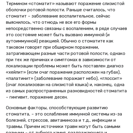
Термином «стоматит» называют поражение слизистой
оболочки ротовой полости. Раньше считалось, что
стоматит – заболевание воспалительное, сейчас
выяснилось, что отнюдь не все его формы
непосредственно связаны с воспалением, в ряде случаев
это состояние может быть вызвано иммунной (и
аутоиммунной) реакцией. Обычно о стоматите как
таковом говорят при обширном поражении,
затрагивающем разные части ротовой полости, однако
при тех же причинах и симптомах в зависимости от
локализации проблемы может быть поставлен диагноз
«хейлит» (если очаг поражения расположен на губах),
«палатинит» (заболевание поражает небо), «глоссит»
(очаг локализован на слизистой языка) и, наконец, одна
из самых распространенных разновидностей стоматита
– гингивит, поражение десен.
Основные факторы, способствующие развитию
стоматита, – это ослабление иммунной системы из-за
болезней, стрессов, авитаминоза и т.д., инфекции и
травмы. Причем источники травм могут быть самыми
разными – от зубного камня, раздражающего и