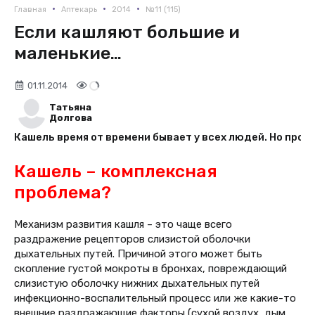
•
•
•
Главная
Аптекарь
2014
№11 (115)
Если кашляют большие и
маленькие…
01.11.2014
Татьяна
Долгова
Кашель время от времени бывает у всех людей. Но проб
Кашель – комплексная
проблема?
Механизм развития кашля – это чаще всего
раздражение рецепторов слизистой оболочки
дыхательных путей. Причиной этого может быть
скопление густой мокроты в бронхах, повреждающий
слизистую оболочку нижних дыхательных путей
инфекционно-воспалительный процесс или же какие-то
внешние раздражающие факторы (сухой воздух, дым,