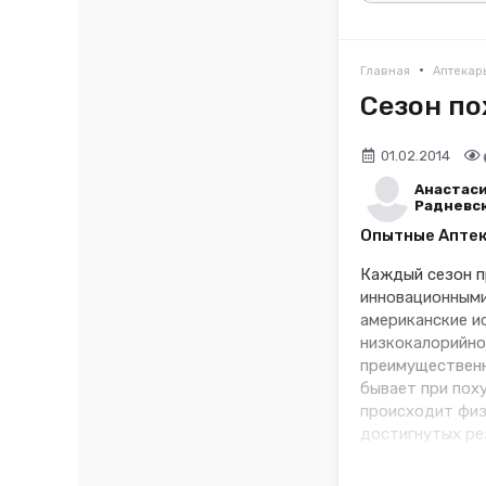
•
Главная
Аптекар
Сезон по
01.02.2014
Анастас
Радневс
Опытные Аптека
Каждый сезон п
инновационными
американские и
низкокалорийно
преимущественн
бывает при пох
происходит физ
достигнутых рез