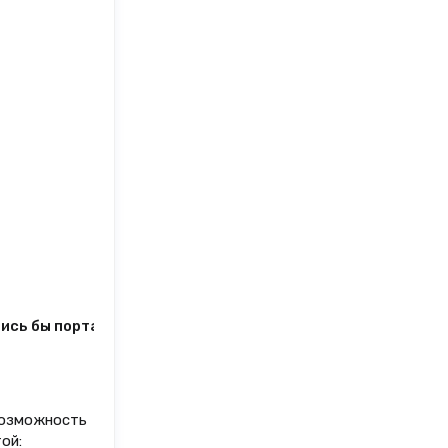
явились бы портативные биохимические анализаторы – мед
 возможность
ой: