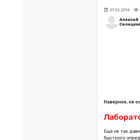
01.02.2014
Алексей
Селецки
Наверное, не 
Лаборат
Еще не так дав
быстрого опред