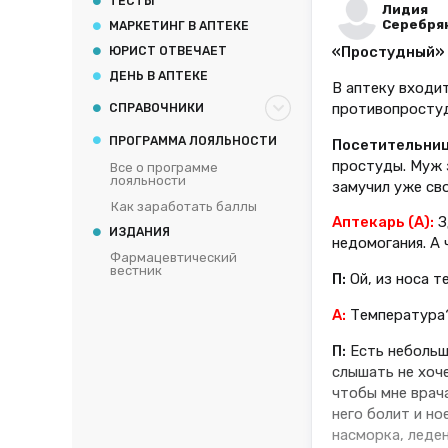
ТЕСТЫ
Лидия
Серебря
МАРКЕТИНГ В АПТЕКЕ
«Простудный» 
ЮРИСТ ОТВЕЧАЕТ
ДЕНЬ В АПТЕКЕ
В аптеку входи
противопростуд
СПРАВОЧНИКИ
ПРОГРАММА ЛОЯЛЬНОСТИ
Посетительница
простуды. Муж з
Все о программе
лояльности
замучил уже сво
Как заработать баллы
Аптекарь (А):
З
ИЗДАНИЯ
недомогания. А
Фармацевтический
вестник
П:
Ой, из носа т
А:
Температура
П:
Есть небольша
слышать не хоче
чтобы мне врача
него болит и но
насморка, леде