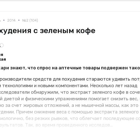
•
•
ь
2014
№2 (104)
худения с зеленым кофе
ия
кая
ри знают, что спрос на аптечные товары подвержен такой
роизводители средств для похудения стараются удивить по
 технологиями и новыми компонентами. Несколько лет назад
сследователи обнаружили, что экстракт зеленого кофе в соче
й диетой и физическими упражнениями помогает снизить вес,
о за счет жировых отложений, а не мышечной массы, как это
удении. Причем снижение веса с помощью экстракта зеленого
иологично, без резких рывков, что облегчает последующее с
ультатов. Так, во время проведенного исследов...