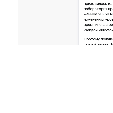
приходилось идт
лаборатория пр
меньше 20–30 ми
изменениях уров
время иногда р
каждой минутой
Поэтому появле
«сухой химии» 
взятую из пальц
спасением.
Поначалу такие
позволить себе
вперед: теперь
брал с собой на
же в аптеках с
вполне сопоста
выдают на экра
уровень глюкоз
Но основной пр