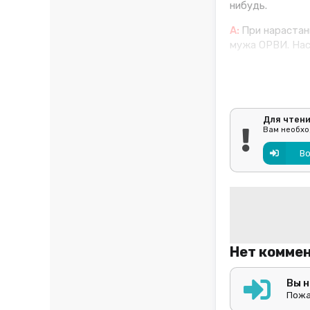
нибудь.
А:
При нарастан
мужа ОРВИ. Наск
Для чтен
Вам необход
В
Нет комме
Вы 
Пожа