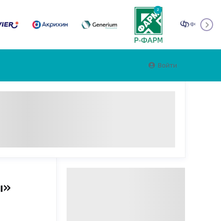
2
Войти
ы»