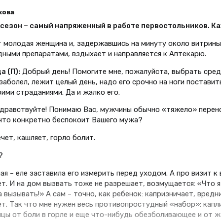
кова
сезон – самый напряженный в работе первостольников. Ка
т молодая женщина и, задержавшись на минуту около витрины
ными препаратами, вздыхает и направляется к Аптекарю.
 (П):
Добрый день! Помогите мне, пожалуйста, выбрать сред
аболел, лежит целый день, надо его срочно на ноги поставить
ими страданиями. Да и жалко его.
дравствуйте! Понимаю Вас, мужчины обычно «тяжело» перен
 что конкретно беспокоит Вашего мужа?
ечет, кашляет, горло болит.
?
я – еле заставила его измерить перед уходом. А про визит к
т. И на дом вызвать тоже не разрешает, возмущается: «Что я
 вызывать!» А сам – точно, как ребенок: капризничает, вредни
ет. Так что мне нужен весь противопростудный «набор»: капл
нцы от боли в горле и еще что-нибудь обезболивающее и от ж