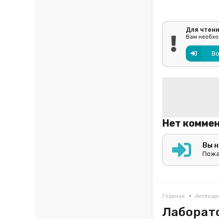
Для чтен
Вам необход
В
Нет комме
Вы 
Пожа
•
Главная
Аптекар
Лаборат