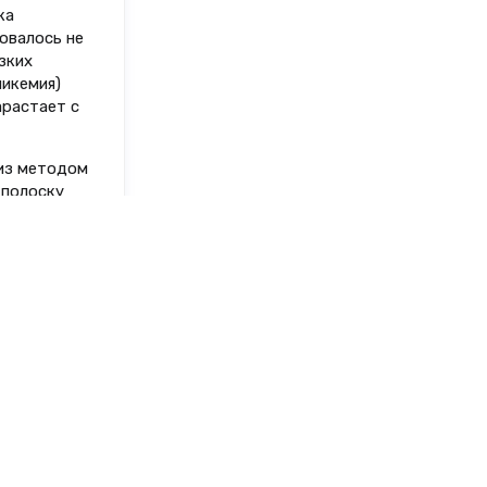
ка
овалось не
зких
ликемия)
арастает с
лиз методом
-полоску
щим
могли
енным шагом
глюкометр
щи. Сейчас
бращения
кнопками,
 замерить
 и тот же: