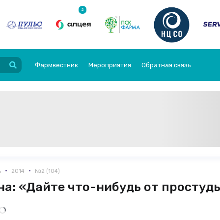
2
Фармвестник
Мероприятия
Обратная связь
•
•
ь
2014
№2 (104)
на: «Дайте что-нибудь от простуд