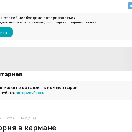
ия статей необходимо авторизоваться
имо войти в свой аккаунт, либо зарегистрировать новый.
ойти
нтариев
не можете оставлять комментарии
луйста,
авторизуйтесь
•
•
ь
2014
№2 (104)
ория в кармане