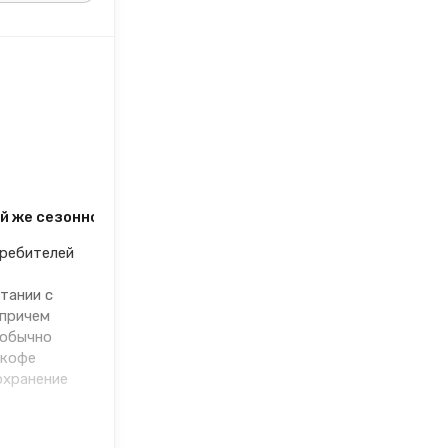
 же сезонности, как спрос на зонтики или пиротехнику. 
требителей
тании с
 причем
 обычно
 кофе
охранение