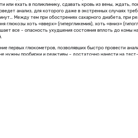
и или ехать в поликлинику, сдавать кровь из вены, ждать, по
оведет анализ, для которого даже в экстренных случаях треб
нут... Между тем при обострениях сахарного диабета, при ре
ня глюкозы хоть «вверх» (гипергликемия), хоть «вниз» (гипог
ешает все – опасность ухудшения состояния вплоть до комы н
.
ние первых глюкометров, позволявших быстро провести ана
(не нужны пробирки и реактивы – достаточно нанести на тест
а каплю крови и вставить в прибор) для многих стало настоя
 приборы были достаточно сложны в обращении и дороги, их 
 в основном медицинские учреждения, но и это было существ
 можно было сделать экстренный анализ даже на дому, если 
 вызов к больному врач поликлиники или станции скорой помо
вободно продаются аппараты, по размеру, цене и простоте о
вимые с сотовыми телефонами: управляются буквально двумя 
н «подсказки», сами напоминают владельцу о необходимости
ы.
инцип действия у большинства современных глюкометров один