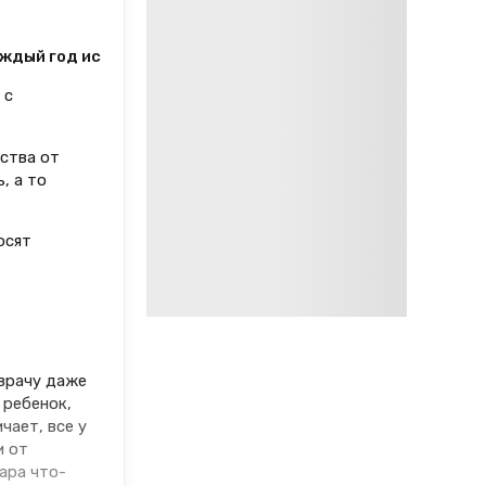
ждый год история повторяется, просьбы посетителей тип
 с
ства от
, а то
осят
 врачу даже
 ребенок,
чает, все у
и от
ара что-