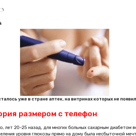
й
осталось уже в стране аптек, на витринах которых не по
ория размером с телефон
но, лет 20–25 назад, для многих больных сахарным диабетом
еления уровня глюкозы прямо на дому была несбыточной мечт