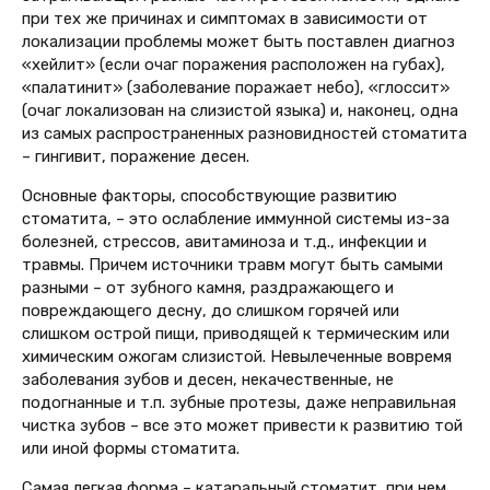
при тех же причинах и симптомах в зависимости от
локализации проблемы может быть поставлен диагноз
«хейлит» (если очаг поражения расположен на губах),
«палатинит» (заболевание поражает небо), «глоссит»
(очаг локализован на слизистой языка) и, наконец, одна
из самых распространенных разновидностей стоматита
– гингивит, поражение десен.
Основные факторы, способствующие развитию
стоматита, – это ослабление иммунной системы из-за
болезней, стрессов, авитаминоза и т.д., инфекции и
травмы. Причем источники травм могут быть самыми
разными – от зубного камня, раздражающего и
повреждающего десну, до слишком горячей или
слишком острой пищи, приводящей к термическим или
химическим ожогам слизистой. Невылеченные вовремя
заболевания зубов и десен, некачественные, не
подогнанные и т.п. зубные протезы, даже неправильная
чистка зубов – все это может привести к развитию той
или иной формы стоматита.
Самая легкая форма – катаральный стоматит, при нем