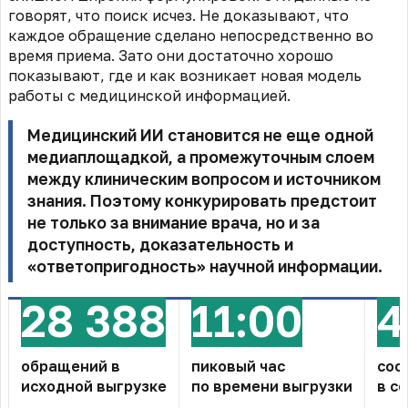
говорят, что поиск исчез. Не доказывают, что
каждое обращение сделано непосредственно во
время приема. Зато они достаточно хорошо
показывают, где и как возникает новая модель
работы с медицинской информацией.
Медицинский ИИ становится не еще одной
медиаплощадкой, а промежуточным слоем
между клиническим вопросом и источником
знания. Поэтому конкурировать предстоит
не только за внимание врача, но и за
доступность, доказательность и
«ответопригодность» научной информации.
28 388
11:00
4
обращений в
пиковый час
соо
исходной выгрузке
по времени выгрузки
в с