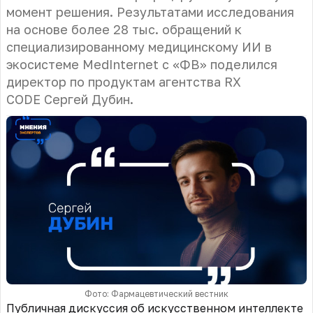
момент решения. Результатами исследования
на основе более 28 тыс. обращений к
специализированному медицинскому ИИ в
экосистеме MedInternet с
«ФВ»
поделился
директор по продуктам агентства RX
CODE
Сергей Дубин.
Фото: Фармацевтический вестник
Публичная дискуссия об искусственном интеллекте