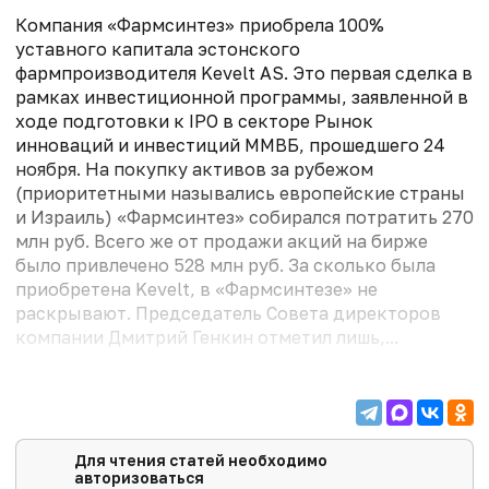
Компания «Фармсинтез» приобрела 100%
уставного капитала эстонского
фармпроизводителя Kevelt AS. Это первая сделка в
рамках инвестиционной программы, заявленной в
ходе подготовки к IPO в секторе Рынок
инноваций и инвестиций ММВБ, прошедшего 24
ноября. На покупку активов за рубежом
(приоритетными назывались европей­ские страны
и Израиль) «Фармсинтез» собирался потратить 270
млн руб. Всего же от продажи акций на бирже
было привлечено 528 млн руб. За сколько была
приобретена Kevelt, в «Фармсинтезе» не
раскрывают. Председатель Совета директоров
компании Дмитрий Генкин отметил лишь,...
Для чтения статей необходимо
авторизоваться