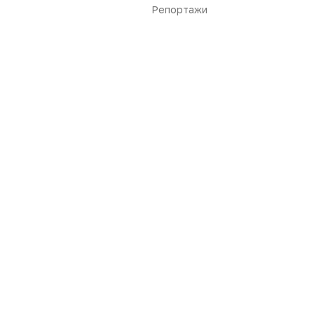
Репортажи
Нет комментариев
Вы не можете оставлять
комментарии
Пожалуйста,
авторизуйтесь