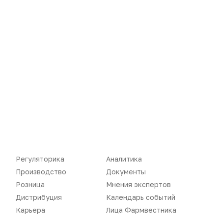
Новости
Репортажи
Регуляторика
Аналитика
Регуляторика
Вебинары
Производство
Документы
Розница
Мнения экспертов
Производство
Подкасты
Дистрибуция
Календарь событий
Розница
Интервью
Карьера
Лица Фармвестника