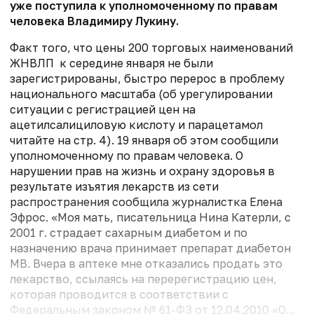
уже поступила к уполномоченному по правам
человека Владимиру Лукину.
Факт того, что цены 200 торговых наименований
ЖНВЛП к середине января не были
зарегистрированы, быстро перерос в проблему
национального масштаба (об урегулировании
ситуации с регистрацией цен на
ацетилсалициловую кислоту и парацетамол
читайте на стр. 4). 19 января об этом сообщили
уполномоченному по правам человека. О
нарушении прав на жизнь и охрану здоровья в
результате изъятия лекарств из сети
распространения сообщила журналистка Елена
Эфрос. «Моя мать, писательница Нина Катерли, с
2001 г. страдает сахарным диабетом и по
назначению врача принимает препарат диабетон
МВ. Вчера в аптеке мне отказались продать это
лекарство, ссылаясь на перерегистрацию цен,
которая проводится в соответствии с
Федеральным законом № 61-ФЗ от 12.04.2010 «О...