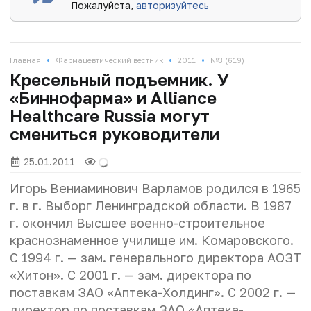
Пожалуйста,
авторизуйтесь
•
•
•
Главная
Фармацевтический вестник
2011
№3 (619)
Кресельный подъемник. У
«Биннофарма» и Alliance
Healthсare Russia могут
смениться руководители
25.01.2011
Игорь Вениаминович Варламов родился в 1965
г. в г. Выборг Ленинградской области. В 1987
г. окончил Высшее военно-строительное
краснознаменное училище им. Комаровского.
С 1994 г. — зам. генерального директора АОЗТ
«Хитон». С 2001 г. — зам. директора по
поставкам ЗАО «Аптека-Холдинг». С 2002 г. —
директор по поставкам ЗАО «Аптека-