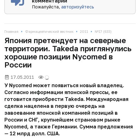
комментарии
Пожалуйста,
авторизуйтесь
•
•
•
Главная
Фармацевтический вестник
2011
№17 (633)
Япония претендует на северные
территории. Takeda приглянулись
хорошие позиции Nycomed в
России
17.05.2011
У Nycomed может появиться новый владелец.
Согласно информации японской прессы, ее
готовится приобрести Takeda. Международная
сделка нацелена в первую очередь на
завоевание японской компанией позиций в
России и СНГ, крупнейшем страновом рынке
Nycomed, а также Германии. Сумма предложения
— 12 млрд долл. США.