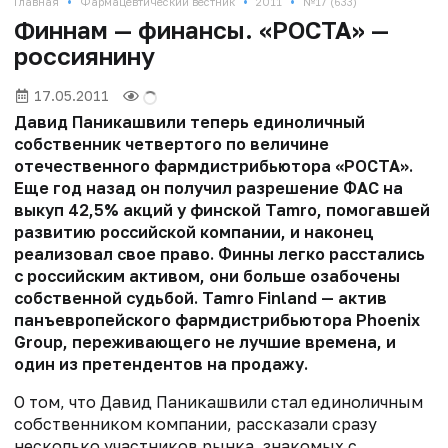
•
•
•
Главная
Фармацевтический вестник
2011
№17 (633)
Финнам — финансы. «РОСТА» —
россиянину
17.05.2011
Давид Паникашвили теперь единоличный
собственник четвертого по величине
отечественного фармдистрибьютора «РОСТА».
Еще год назад он получил разрешение ФАС на
выкуп 42,5% акций у финской Tamro, помогавшей
развитию российской компании, и наконец
реализовал свое право. Финны легко расстались
с российским активом, они больше озабочены
собственной судьбой. Tamro Finland — актив
панъевропейского фармдистрибьютора Phoenix
Group, переживающего не лучшие времена, и
один из претендентов на продажу.
О том, что Давид Паникашвили стал единоличным
собственником компании, рассказали сразу
несколько участников рынка, знакомых с