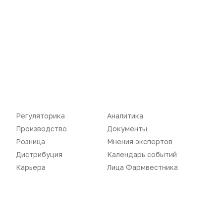
Новости
Репортажи
Регуляторика
Вебинары
Регуляторика
Аналитика
Производство
Подкасты
Производство
Документы
Розница
Интервью
Розница
Мнения экспертов
Дистрибуция
Календарь событий
Дистрибуция
Газета
Карьера
Лица Фармвестника
Карьера
Оформить подписку
Аналитика
Архив номеров
Документы
Реклама в газете