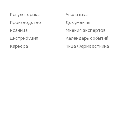
Регуляторика
Аналитика
Новости
Репортажи
Производство
Документы
Регуляторика
Вебинары
Розница
Мнения экспертов
Дистрибуция
Календарь событий
Производство
Подкасты
Карьера
Лица Фармвестника
Розница
Интервью
Дистрибуция
Газета
Карьера
Оформить подписку
Аналитика
Архив номеров
Документы
Реклама в газете
Бизнес
Реклама на сайте
Аптекарь
Контакты