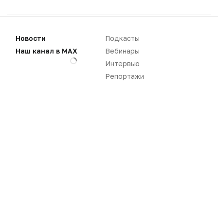
•
•
•
Главная
Фармацевтический вестник
2011
№26 (642)
Сети из Осетии
Новости
Подкасты
Наш канал в MAX
Вебинары
30.08.2011
Интервью
Репортажи