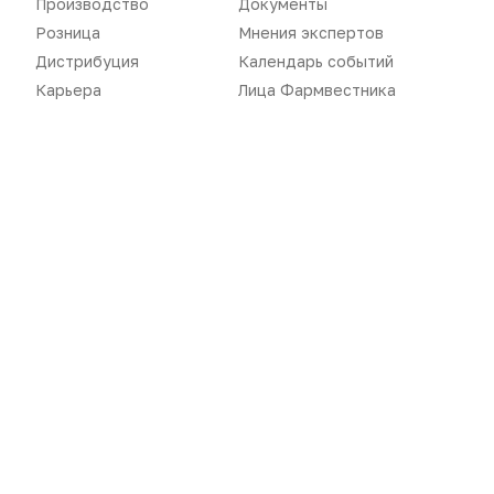
Производство
Документы
Розница
Интервью
Розница
Мнения экспертов
Дистрибуция
Календарь событий
Дистрибуция
Газета
Карьера
Лица Фармвестника
Карьера
Оформить подписку
Аналитика
Архив номеров
Документы
Реклама в газете
Бизнес
Реклама на сайте
Аптекарь
Контакты
«Политика конфиденциальности»
«Основные виды деятельности компании»
«Редакционная политика»