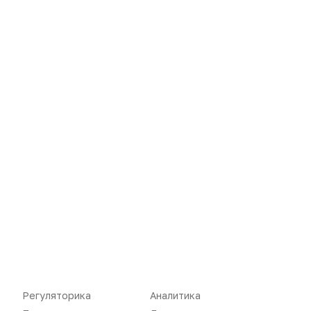
Новости
Репортажи
Регуляторика
Вебинары
Регуляторика
Аналитика
Производство
Подкасты