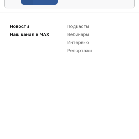
Новости
Подкасты
Наш канал в MAX
Вебинары
Интервью
Репортажи
Нет комментариев
Вы не можете оставлять
комментарии
Пожалуйста,
авторизуйтесь