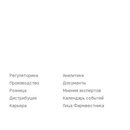
Новости
Репортажи
Регуляторика
Аналитика
Регуляторика
Вебинары
Производство
Документы
Розница
Мнения экспертов
Производство
Подкасты
Дистрибуция
Календарь событий
Розница
Интервью
Карьера
Лица Фармвестника
Дистрибуция
Газета
Карьера
Оформить подписку