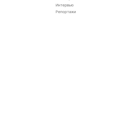
Интервью
Репортажи
Нет комментариев
Вы не можете оставлять
комментарии
Пожалуйста,
авторизуйтесь