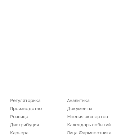
Новости
Репортажи
Регуляторика
Вебинары
Регуляторика
Аналитика
Производство
Подкасты
Производство
Документы
Розница
Мнения экспертов
Розница
Интервью
Дистрибуция
Календарь событий
Дистрибуция
Газета
Карьера
Лица Фармвестника