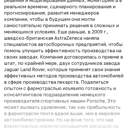
решений и моделирования данных, мониторинга в
реальном времени, сценарного планирования и
прогнозирования, развития менеджеров
компании, чтобы в будущем они могли
самостоятельно принимать решения в сложных и
меняющихся условиях. Еще раньше, в 2009 г.,
шведско-британская AstraZeneca наняла
специалистов автосборочных предприятий, чтобы
помочь улучшить эффективность производства на
своих заводах. Компания договорилась о приеме в
штат, по крайней мере, двух сотрудников завода
Jaguar Land Rover, которые применят свои знания
эффективных методов производства автомобилей
в сфере производства лекарств. Поделиться
опытом с фармотраслью изъявило готовность и
консалтинговое подразделение немецкого
производителя спортивных машин Porsche. Это
может вызвать удивление, так как прибыльность
в фармотрасли почти вдвое выше, чем в мировом
автомобилестроении. Но на фоне того, что над
фармотраслью нависли сокращение расходов на