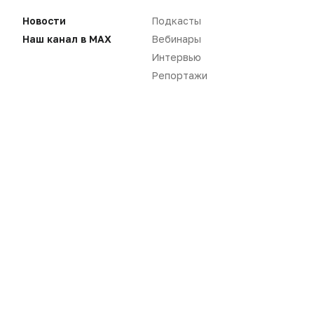
Новости
Подкасты
Наш канал в MAX
Вебинары
Интервью
Репортажи
Нет комментариев
Вы не можете оставлять
комментарии
Пожалуйста,
авторизуйтесь