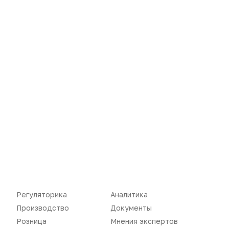
Новости
Репортажи
Регуляторика
Вебинары
Регуляторика
Аналитика
Производство
Подкасты
Производство
Документы
Розница
Мнения экспертов
Розница
Интервью