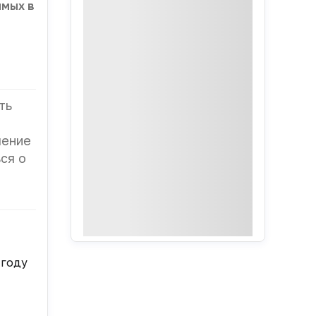
имых в
ть
чение
ся о
 году