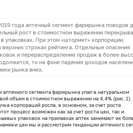
2019 года аптечный сегмент фармрынка поводов 
тельный рост в стоимостном выражении перекрыв
в упаковках. При этом «штормит» корпорации,
а верхних строках рейтинга. Отдельные опасения
ковок и перераспределение продаж в более выс
одолжится, то на фоне падения доходов населени
ики рынка вниз.
м аптечного сегмента фармрынка упал в натуральном
вой объем в стоимостном выражении на 4,4% (рис. 1).
учка корпораций росла, в основном, за счет роста
от процесс возможен как за счет роста цен, так и
ешевых упаковок на прилавках аптек занимают их бол
инамики цен мы и рассмотрим тенденции аптечного се