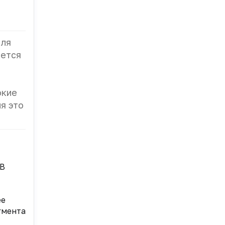
для
ается
окие
я это
 В
ее
гмента