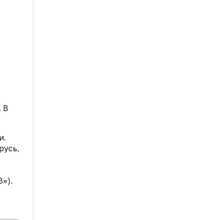
 В
и.
русь,
»).