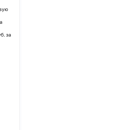
ивую
а
б. за