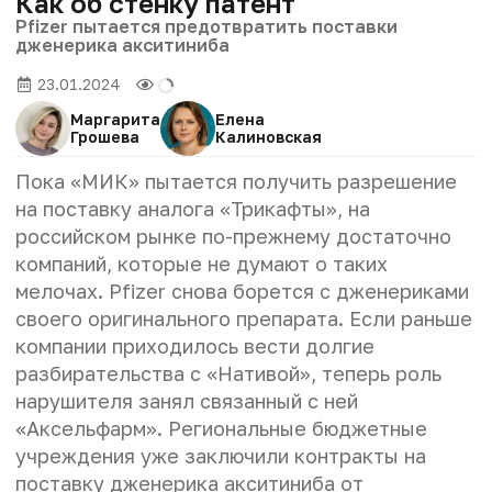
Как об стенку патент
Pfizer пытается предотвратить поставки
дженерика акситиниба
23.01.2024
Маргарита
Елена
Грошева
Калиновская
Пока «МИК» пытается получить разрешение
на поставку аналога «Трикафты», на
российском рынке по-прежнему достаточно
компаний, которые не думают о таких
мелочах. Pfizer снова борется с дженериками
своего оригинального препарата. Если раньше
компании приходилось вести долгие
разбирательства с «Нативой», теперь роль
нарушителя занял связанный с ней
«Аксельфарм». Региональные бюджетные
учреждения уже заключили контракты на
поставку дженерика акситиниба от