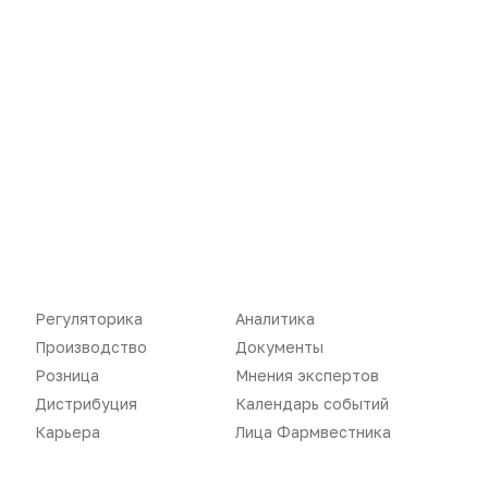
Новости
Репортажи
Регуляторика
Вебинары
Производство
Подкасты
Розница
Интервью
Дистрибуция
Газета
Карьера
Оформить подписку
Регуляторика
Аналитика
Производство
Документы
Аналитика
Архив номеров
Розница
Мнения экспертов
Документы
Реклама в газете
Дистрибуция
Календарь событий
Карьера
Лица Фармвестника
Бизнес
Реклама на сайте
Аптекарь
Контакты