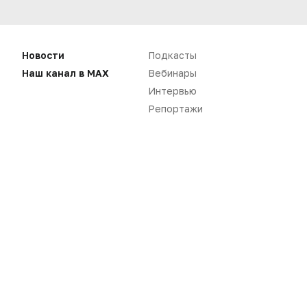
Нет комментариев
Новости
Подкасты
Вы не можете оставлять
Наш канал в MAX
Вебинары
комментарии
Интервью
Пожалуйста,
авторизуйтесь
Репортажи