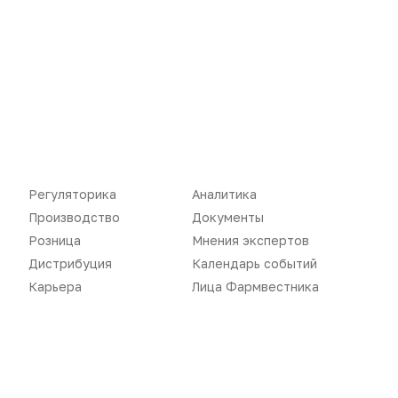
Новости
Репортажи
Регуляторика
Аналитика
Регуляторика
Вебинары
Производство
Документы
Розница
Мнения экспертов
Производство
Подкасты
Дистрибуция
Календарь событий
Розница
Интервью
Карьера
Лица Фармвестника
Дистрибуция
Газета
Карьера
Оформить подписку
Аналитика
Архив номеров