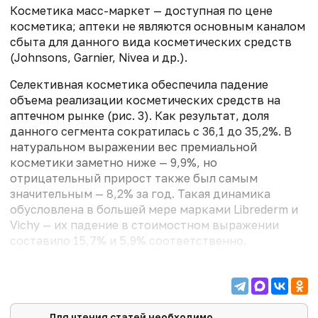
Косметика масс-маркет — доступная по цене
косметика; аптеки не являются основным каналом
сбыта для данного вида косметических средств
(Johnsons, Garnier, Nivea и др.).
Селективная косметика обеспечила падение
объема реализации косметических средств на
аптечном рынке (рис. 3). Как результат, доля
данного сегмента сократилась с 36,1 до 35,2%. В
натуральном выражении вес премиальной
косметики заметно ниже — 9,9%, но
отрицательный прирост также был самым
значительным — 8,2% за год. Такая динамика
обусловлена в большей мере марками Librederm и
Vichy — их падение в стоимостном выражении
составило 15,7% и 5,9% соответственно.
Сегмент активной (лечебной) косметики стабилен
— его емкость выросла на 1,2% в денежном и на
0,8% в натуральном эквиваленте. Данная группа
преобладает на рынке косметических средств и
Для чтения статей необходимо