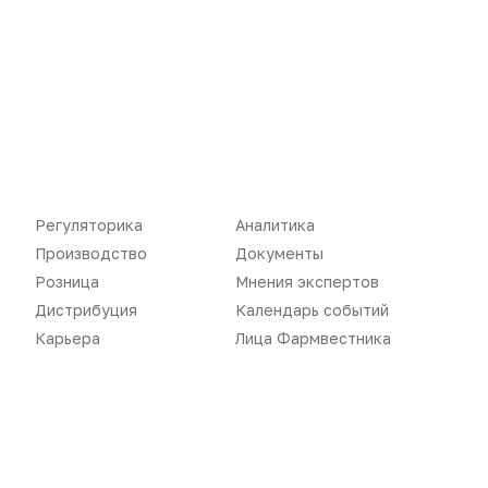
Нет комментариев
Регуляторика
Аналитика
Вы не можете оставлять
Производство
Документы
комментарии
Розница
Мнения экспертов
Пожалуйста,
авторизуйтесь
Дистрибуция
Календарь событий
Карьера
Лица Фармвестника
ЗАГРУЗИТЬ ЕЩЕ...