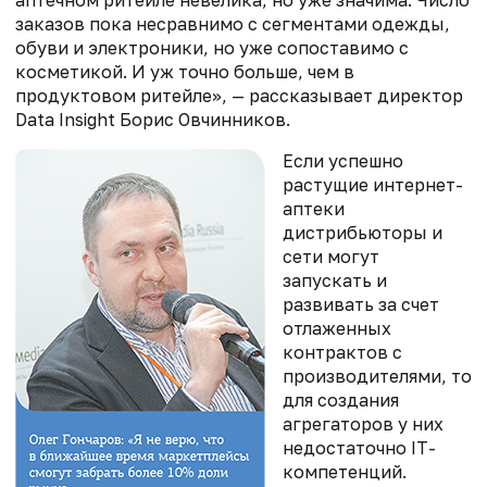
аптечном ритейле невелика, но уже значима. Число
заказов пока несравнимо с сегментами одежды,
обуви и электроники, но уже сопоставимо с
косметикой. И уж точно больше, чем в
продуктовом ритейле», — рассказывает директор
Data Insight Борис Овчинников.
Если успешно
растущие интернет-
аптеки
дистрибьюторы и
сети могут
запускать и
развивать за счет
отлаженных
контрактов с
производителями, то
для создания
агрегаторов у них
недостаточно IT-
компетенций.