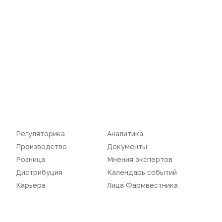
Регуляторика
Аналитика
Производство
Документы
Новости
Репортажи
Розница
Мнения экспертов
Регуляторика
Вебинары
Дистрибуция
Календарь событий
Карьера
Лица Фармвестника
Производство
Подкасты
Розница
Интервью