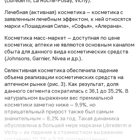
(Librederm, La Roche-Posay, Vichy).
Лечебная (активная) косметика — косметика с
заявленным лечебным эффектом, к ней относятся
марки «Лошадиная Сила», «Софья», «Алерана».
Косметика масс-маркет — доступная по цене
косметика; аптеки не являются основным каналом
сбыта для данного вида косметических средств
(Johnsons, Garnier, Nivea и др.).
Селективная косметика обеспечила падение
объема реализации косметических средств на
аптечном рынке (рис. 3). Как результат, доля
данного сегмента сократилась с 36,1 до 35,2%. В
натуральном выражении вес премиальной
косметики заметно ниже — 9,9%, но
отрицательный прирост также был самым
значительным — 8,2% за год. Такая динамика
обусловлена в большей мере марками Librederm и
Vichy — их падение в стоимостном выражении
составило 15,7% и 5,9% соответственно.