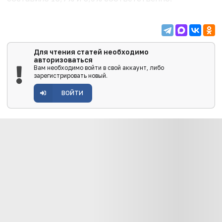
Сегмент активной (лечебной) косметики стабилен
— его емкость выросла на 1,2% в денежном и на
0,8% в натуральном эквиваленте. Данная группа
преобладает на рынке косметических средств и
Для чтения статей необходимо
авторизоваться
за...
Вам необходимо войти в свой аккаунт, либо
зарегистрировать новый.
ВОЙТИ