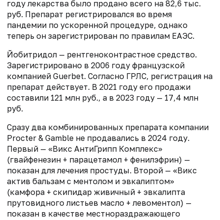
году лекарства было продано всего на 82,6 тыс.
руб. Препарат регистрировался во время
пандемии по ускоренной процедуре, однако
теперь он зарегистрирован по правилам ЕАЭС.
Йобитридол — рентгеноконтрастное средство.
Зарегистрировано в 2006 году французской
компанией Guerbet. Согласно ГРЛС, регистрация на
препарат действует. В 2021 году его продажи
составили 121 млн руб., а в 2023 году — 17,4 млн
руб.
Сразу два комбинированных препарата компании
Procter & Gamble не продавались в 2024 году.
Первый — «Викс АнтиГрипп Комплекс»
(гвайфенезин + парацетамол + фенилэфрин) —
показан для лечения простуды. Второй — «Викс
актив бальзам с ментолом и эвкалиптом»
(камфора + скипидар живичный + эвкалипта
прутовидного листьев масло + левоментол) —
показан в качестве местнораздражающего