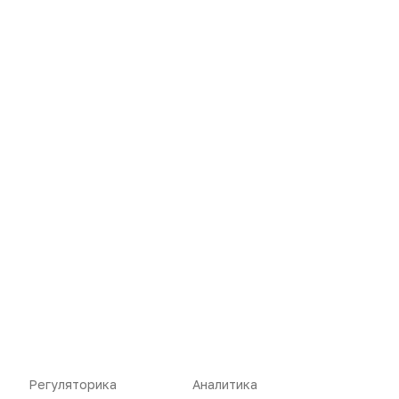
Новости
Репортажи
Регуляторика
Вебинары
Производство
Подкасты
Розница
Интервью
Дистрибуция
Газета
Карьера
Оформить подписку
Регуляторика
Аналитика