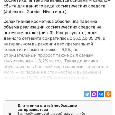
косметика; аптеки не являются основным каналом
сбыта для данного вида косметических средств
(Johnsons, Garnier, Nivea и др.).
Селективная косметика обеспечила падение
объема реализации косметических средств на
аптечном рынке (рис. 3). Как результат, доля
данного сегмента сократилась с 36,1 до 35,2%. В
натуральном выражении вес премиальной
косметики заметно ниже — 9,9%, но
отрицательный прирост также был самым
значительным — 8,2% за год. Такая динамика
обусловлена в большей мере марками Librederm и
Vichy — их падение в стоимостном выражении
составило 15,7% и 5,9% соответственно.
Сегмент активной (лечебной) косметики стабилен
— его емкость выросла на 1,2% в денежном и на
0,8% в натуральном эквиваленте. Данная группа
преобладает на рынке косметических средств и
Для чтения статей необходимо
авторизоваться
за...
Вам необходимо войти в свой аккаунт, либо