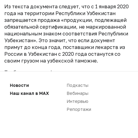
Из текста документа следует, что с 1 января 2020
года на территории Республики Узбекистан
запрещается продажа «продукции, подлежащей
обязательной сертификации, не маркированной
национальным знаком соответствия Республики
Узбекистан». Это значит, что если документ
примут до конца года, поставщики лекарств из
России в Узбекистан с 2020 года останутся со
своим грузом на узбекской таможне.
Требования сертификации не распространяются на
членов ОЭСР, куда входит большинство
Новости
Подкасты
производителей из ЕС. Российский Минпромторг
считает преференции в отношении стран — членов
Наш канал в MAX
Вебинары
ОЭСР, в число которых Россия не входит,
Интервью
барьером для развития двусторонних отношений
Репортажи
с...