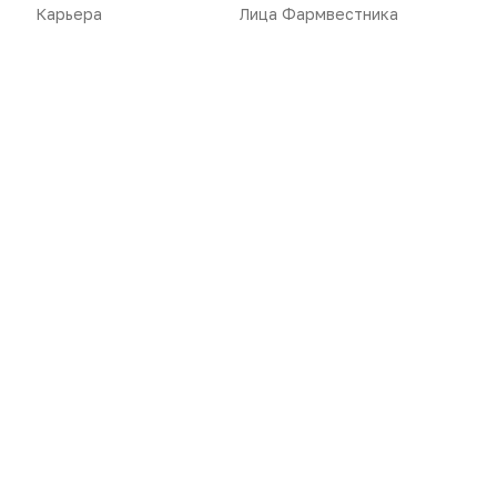
Карьера
Лица Фармвестника
Новости
Репортажи
Регуляторика
Вебинары
Производство
Подкасты
Розница
Интервью
Дистрибуция
Газета
Карьера
Оформить подписку
Аналитика
Архив номеров
Документы
Реклама в газете
Бизнес
Реклама на сайте
Аптекарь
Контакты