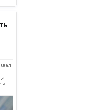
ть
 ввел
да.
в и