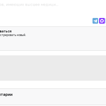
в, имеющих высшее медици...
ваться
истрировать новый.
нтарии