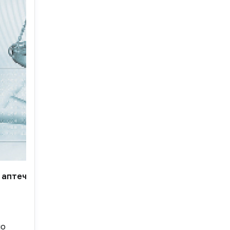
й аптечным пунктом и провизор. При прохождении се
по