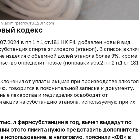
 vladimirpetrov/ru.123rf.com
овый кодекс
07.2024 в пп.1 п.1 ст.181 НК РФ добавлен новый вид
убстанция спирта этилового (этанол). В список вклю
е изделия с объемной долей этанола более 9%, кроме
ство определит позже (поправки абз.2 пп.2 п.1 ст.18
клонения от уплаты акциза при производстве алкогол
ию, говорится в пояснительной записке к документу.
ые лекарства и медизделия освободят от
и акциз на субстанцию этанола, используемую при их
ыс. л фармсубстанции в год, вычет выдадут по
нии этого лимита нужно представить дополнител
использование, в налоговую, пояснили «ФВ» в