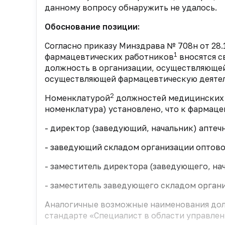
данному вопросу обнаружить не удалось.
Обоснование позиции:
Согласно приказу Минздрава № 708н от 28.
1
фармацевтических работников
вносятся с
должность в организации, осуществляющей
осуществляющей фармацевтическую деятел
2
Номенклатурой
должностей медицинских 
номенклатура) установлено, что к фармаце
- директор (заведующий, начальник) аптеч
- заведующий складом организации оптов
- заместитель директора (заведующего, на
- заместитель заведующего складом орган
Аналогичные возможные наименования дол
стандарте «Специалист в области управле