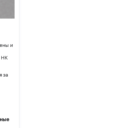
чены и
1 НК
я за
ьные