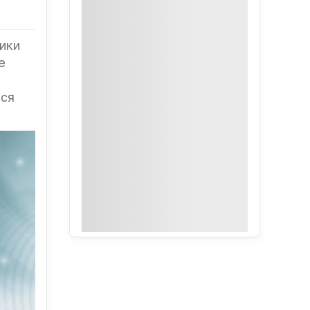
ики
е
тся