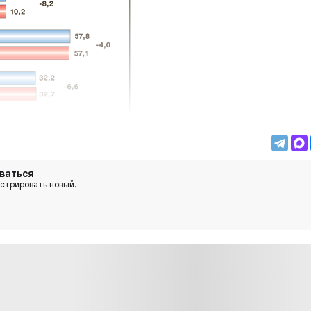
ваться
истрировать новый.
лить на три основные группы.
ласс) — дермокосметика, т.е. средства, характеризу
ко разделенных между собой и предназначенных для
brederm, La Roche-Posay, Vichy).
а с заявленным лечебным эффектом, к ней относятся 