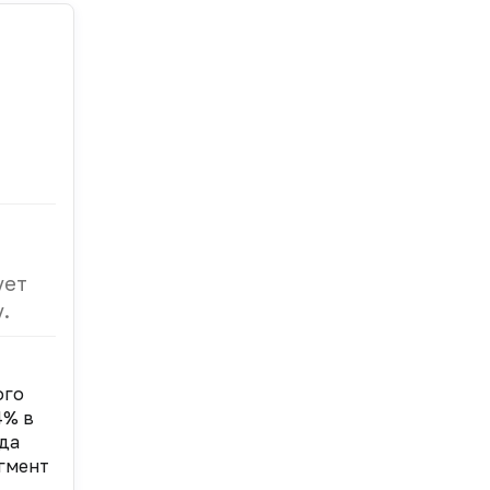
ует
.
ого
4% в
да
егмент