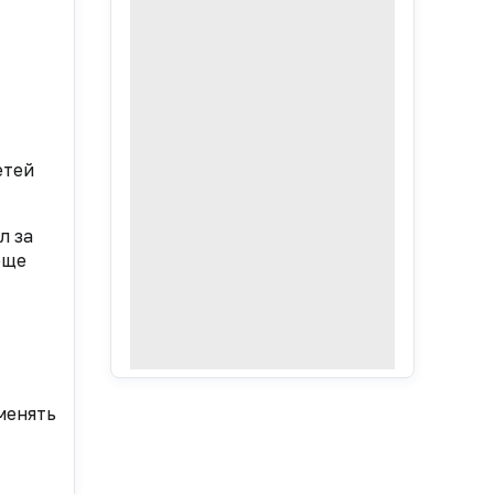
етей
л за
еще
менять