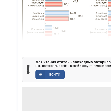
Для чтения статей необходимо авторизо
Структура продаж
Вам необходимо войти в свой аккаунт, либо зарег
По типам аптечную косметику можно разде
ВОЙТИ
Селективная косметика (премиум- и люкс-к
наличием специализированных линеек, чет
определенного состояния кожи или волос (Li
Лечебная (активная) косметика — косметик
«Лошадиная Сила», «Софья», «Алерана».