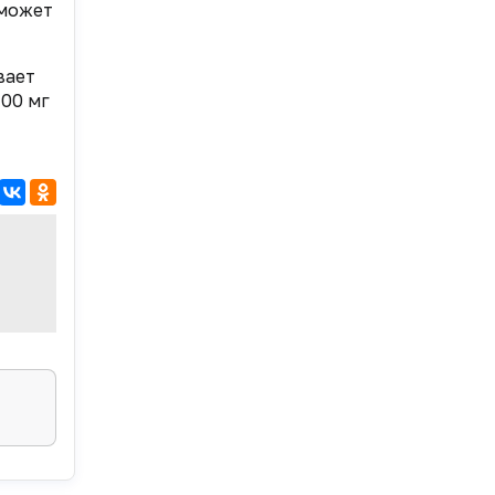
 может
вает
100 мг