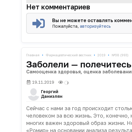
Нет комментариев
Косметика масс-маркет — доступная по це
для данного вида косметических средств (Joh
Вы не можете оставлять комме
Пожалуйста,
авторизуйтесь
Селективная косметика обеспечила падени
рынке (рис. 3). Как результат, доля данног
выражении вес премиальной косметики зам
самым значительным — 8,2% за год. Такая 
Vichy — их падение в стоимостном выражен
•
•
•
Главная
Фармацевтический вестник
2019
№38 (993)
Заболели — полечитесь
Сегмент активной (лечебной) косметики ст
в натуральном э...
Самооценка здоровья, оценка заболевани
19.11.2019
Георгий
Даниэлян
Сейчас с нами за год происходит столь
человеком за всю жизнь. Это, конечно,
многих важен здоровый образ жизни. Н
«Ромир» на основании анализа результ