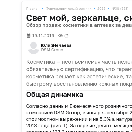
•
•
•
Главная
Фармацевтический вестник
2019
№38 (993)
Свет мой, зеркальце, 
Обзор продаж косметики в аптеках за дев
19.11.2019
Юлия
Нечаева
DSM Group
Косметика — неотъемлемая часть неле
обязательную сертификацию, что гаран
косметика решает как эстетические, та
быстрому восстановлению кожных покро
Общая динамика
Согласно данным Ежемесячного розничног
компанией DSM Group, в январе—сентябре 2
стоимостном выражении и на 5,3% в натур
2018 года (рис. 1). За первые девять меся