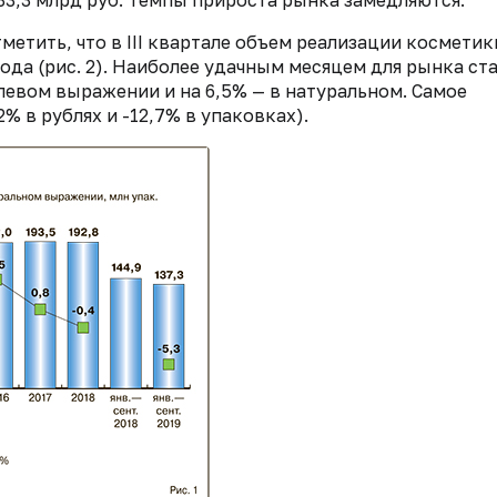
33,3 млрд руб. Темпы прироста рынка замедляются.
етить, что в III квартале объем реализации косметик
ода (рис. 2). Наиболее удачным месяцем для рынка ст
левом выражении и на 6,5% — в натуральном. Самое
% в рублях и -12,7% в упаковках).