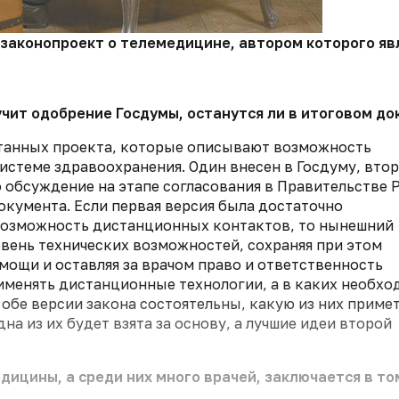
 законопроект о телемедицине, автором которого яв
лучит одобрение Госдумы, останутся ли в итоговом 
отанных проекта, которые описывают возможность
истеме здравоохранения. Один внесен в Госдуму, вто
о обсуждение на этапе согласования в Правительстве 
кумента. Если первая версия была достаточно
 возможность дистанционных контактов, то нынешний
вень технических возможностей, сохраняя при этом
ощи и оставляя за врачом право и ответственность
рименять дистанционные технологии, а в каких необхо
 обе версии закона состоятельны, какую из них приме
на из их будет взята за основу, а лучшие идеи второй
ицины, а среди них много врачей, заключается в то