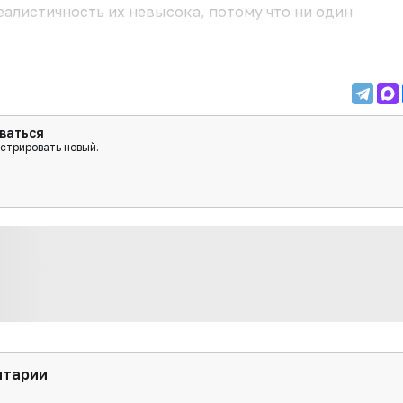
еалистичность их невысока, потому что ни один
ваться
истрировать новый.
нтарии