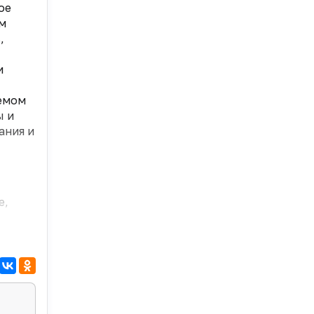
ое
ом
,
и
емом
ы и
ания и
е,