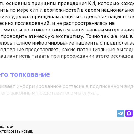
жить основные принципы проведения КИ, которые кажд
ить по мере сил и возможностей в своем национальн
тива уделяла принципам защиты отдельных пациентов
ских исследований, и не распространялась на
комитеты по этике останутся национальными органам
 проводить этическую экспертизу. Точно так же, как в
алось полное информирование пациента о предполага
сследование представляет, какие потенциальные выгод
 пациент испытывать при прохождении этого исследов
его толкование
ривает информированное согласие в подписанном вид
го законным представителем в случа...
ваться
истрировать новый.