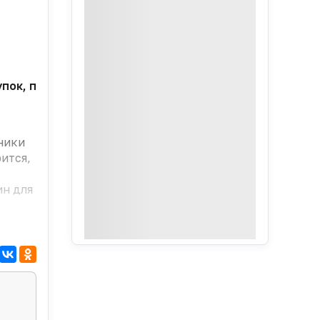
ок, поскольку частный производитель вакцин оказал
ники
ится,
ин для