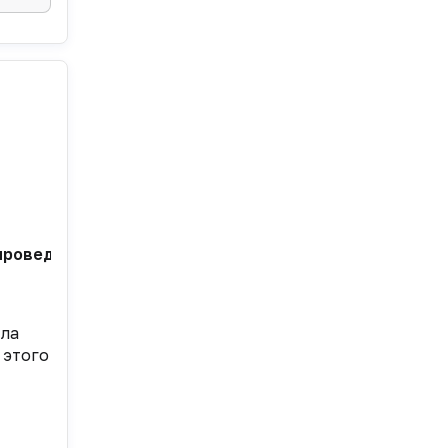
проведение клинических исследований в ЕС. Был при
ыла
 этого