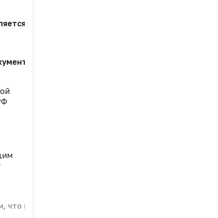
ляется Институт развития интернета (ИРИ). В ближа
документе безграничные возможности онлайн-общения
рой
РФ
дим
т
м, что постановка пациенту диагноза в режиме онла