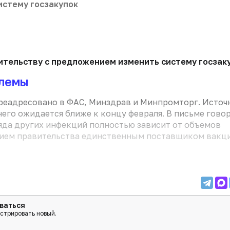
истему госзакупок
тельству с предложением изменить систему госзакуп
блемы
ереадресовано в ФАС, Минздрав и Минпромторг. Источ
него ожидается ближе к концу февраля. В письме говор
ряда других инфекций полностью зависит от объемов
лением правительства единственным поставщиком вакц
ваться
истрировать новый.