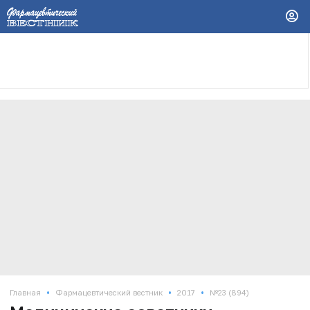
•
•
•
Главная
Фармацевтический вестник
2017
№23 (894)