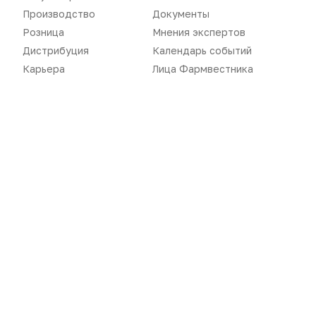
Производство
Документы
Розница
Мнения экспертов
Дистрибуция
Календарь событий
Карьера
Лица Фармвестника
«Политика конфиденциальности»
«Основные виды деятельности компании»
«Редакционная политика»
Воспроизведение материалов допускается только при соблюдении
ограничений, установленных Правообладателем
, при указании
автора используемых материалов и ссылки на портал
Pharmvestnik.ru как на источник заимствования с обязательной
гиперссылкой на сайт
pharmvestnik.ru
Продолжая использовать наш сайт, вы даете согласие на
обработку файлов cookie, которые обеспечивают