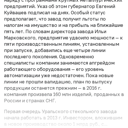
наряду с программами крупных металлургических
предприятий. Указ об этом губернатор Евгений
Куйвашев подписал на днях. Особый статус
предполагает, что завод получит льготы по
налогам на имущество и на прибыль на ближайшие
пять лет. По словам директора завода Ильи
Марковского, предприятие удвоило мощности — к
пяти производственным линиям, установленным
при запуске, добавились еще четыре линии
последнего поколения. Одновременно
специалисты компании занимаются апгрейдом
работающего оборудования — его уровень
автоматизации уже недостаточен. Пока новые
линии не прошли валидацию, план по выпуску
продукции останется прежним — в 2016 г.
компания произвела 160 млн изделий, проданных в
России и странах СНГ.
Первая очередь Уральского стекольного завода
начала работать в 2013 г. Инвестором, вложившим
в новое производство около 1 млрд руб., с...