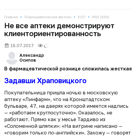
•
•
•
Главная
Фармацевтический вестник
2017
№23 (894)
Не все аптеки демонстрируют
клиенториентированность
18.07.2017
Александр
Осипов
В фармацевтической рознице сложилась жесткая ко
Задавши Храповицкого
Покупательница пришла ночью в московскую
аптеку «Линфарм», что на Кронштадтском
бульваре, 47, на дверях которой имеется надпись
— «работаем круглосуточно». Оказалось, не
работают. Прямо как у месье Тардиво из
«Соломенной шляпки»: «На витрине написано —
«говорим только по-английски». Захожу — говорят