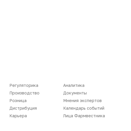
Новости
Репортажи
Регуляторика
Вебинары
Производство
Подкасты
Розница
Интервью
Дистрибуция
Газета
Регуляторика
Аналитика
Карьера
Оформить подписку
Производство
Документы
Аналитика
Архив номеров
Розница
Мнения экспертов
Дистрибуция
Календарь событий
Документы
Реклама в газете
Карьера
Лица Фармвестника
Бизнес
Реклама на сайте