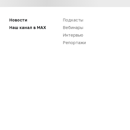
Нет комментариев
Новости
Подкасты
Наш канал в MAX
Вебинары
Вы не можете оставлять
Интервью
комментарии
Пожалуйста,
авторизуйтесь
Репортажи