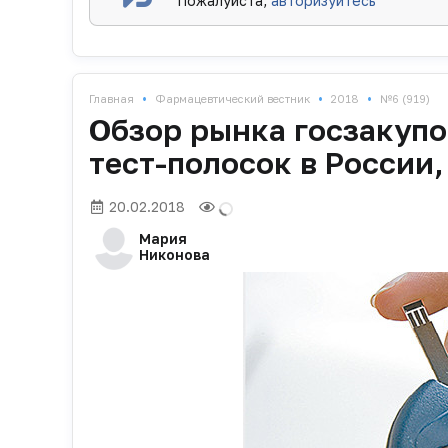
Пожалуйста,
авторизуйтесь
•
•
•
Главная
Фармацевтический вестник
2018
№6 (919)
Обзор рынка госзакупо
тест-полосок в России, 
20.02.2018
Мария
Никонова