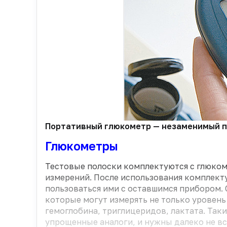
Портативный глюкометр — незаменимый при
Глюкометры
Тестовые полоски комплектуются с глюкоме
измерений. После использования комплект
пользоваться ими с оставшимся прибором.
которые могут измерять не только уровень
гемоглобина, триглицеридов, лактата. Так
упрощенные аналоги, и нужны далеко не 