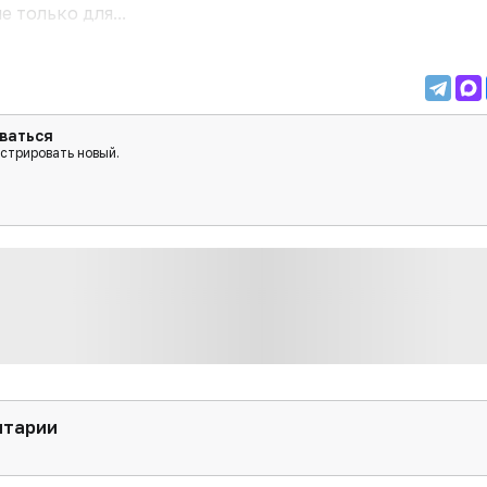
 только для...
ваться
истрировать новый.
нтарии