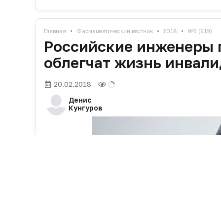
•
•
•
Главная
Фармацевтический вестник
2018
№6 (919)
Российские инженеры 
облегчат жизнь инвал
20.02.2018
Денис
Кунгуров