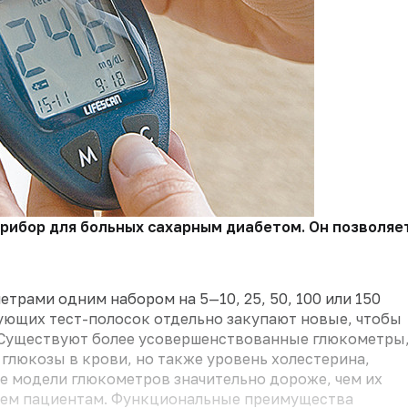
бор для больных сахарным диабетом. Он позволяет о
трами одним набором на 5—10, 25, 50, 100 или 150
ующих тест-полосок отдельно закупают новые, чтобы
 Существуют более усовершенствованные глюкометры
 глюкозы в крови, но также уровень холестерина,
ие модели глюкометров значительно дороже, чем их
всем пациентам. Функциональные преимущества