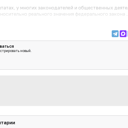
штатах, у многих законодателей и общественных деяте
осительно реального значения федерального закона ..
ваться
истрировать новый.
нтарии