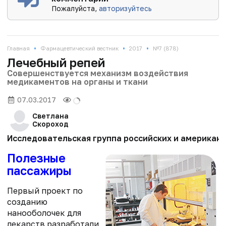
Пожалуйста,
авторизуйтесь
•
•
•
Главная
Фармацевтический вестник
2017
№7 (878)
Лечебный репей
Совершенствуется механизм воздействия
медикаментов на органы и ткани
07.03.2017
Светлана
Скороход
Исследовательская группа российских и американс
Полезные
пассажиры
Первый проект по
созданию
нанооболочек для
лекарств разработали