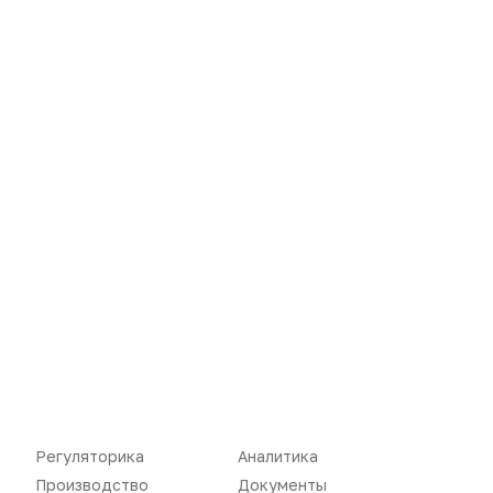
Новости
Репортажи
Регуляторика
Вебинары
Производство
Подкасты
Регуляторика
Аналитика
Производство
Документы
Розница
Интервью