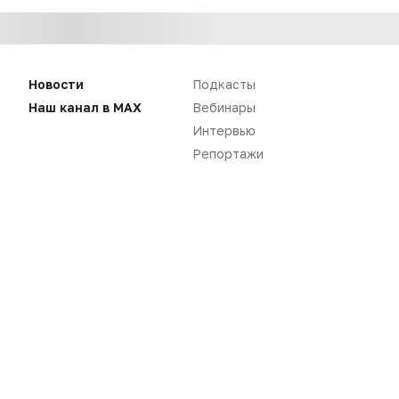
Новости
Подкасты
Наш канал в MAX
Вебинары
Интервью
Репортажи
Нет комментариев
Вы не можете оставлять
комментарии
Пожалуйста,
авторизуйтесь