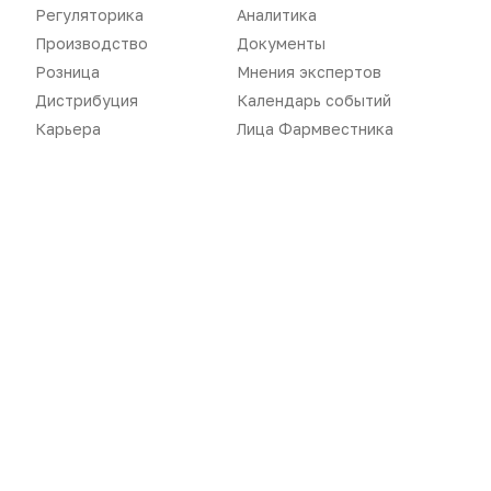
Регуляторика
Аналитика
Розница
Интервью
Производство
Документы
Дистрибуция
Газета
Розница
Мнения экспертов
Дистрибуция
Календарь событий
Карьера
Оформить подписку
Карьера
Лица Фармвестника
Аналитика
Архив номеров
Документы
Реклама в газете
Бизнес
Реклама на сайте
Аптекарь
Контакты
«Политика конфиденциальности»
«Основные виды деятельности компании»
«Редакционная политика»