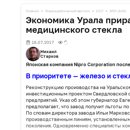
•
•
•
Главная
Фармацевтический вестник
2017
№23 (894)
Экономика Урала прир
медицинского стекла
18.07.2017
Михаил
Старков
Японская компания Nipro Corporation пос
В приоритете — железо и стек
Реконструкцию производства на Уральском
инвестиционным проектом Свердловской о
предприятий. Указ об этом губернатор Евг
предполагает, что завод получит льготы по
По словам директора завода Ильи Марковс
производственным линиям, установленным 
поколения. Одновременно специалисты ко