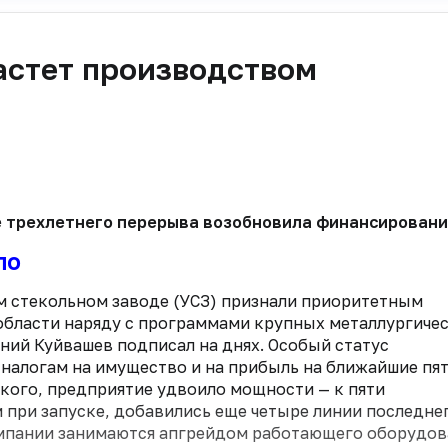
астет производством
ле трехлетнего перерыва возобновила финансировани
ло
 стекольном заводе (УСЗ) признали приоритетным
бласти наряду с программами крупных металлургиче
ений Куйвашев подписал на днях. Особый статус
 налогам на имущество и на прибыль на ближайшие пят
кого, предприятие удвоило мощности — к пяти
при запуске, добавились еще четыре линии последне
мпании занимаются апгрейдом работающего оборудов