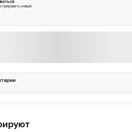
ваться
истрировать новый.
нтарии
рируют