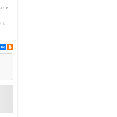
о
ых в
м в