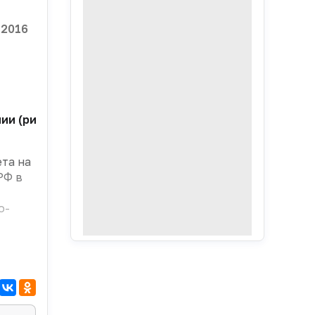
.2016
нии (рис. 1), абсолютное падение затрат составило
та на
РФ в
о-