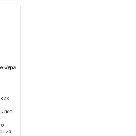
е «Уральского стекольного завода» (Свердловская о
ских
ь лет.
го
ания