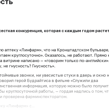
сть
сткая конкуренция, которая с каждым годом растет,
ю аптеку «Линфарм», что на Кронштадтском бульваре,
таем круглосуточно». Оказалось, не работают. Прямо 
а витрине написано — «говорим только по-английски»
, не гнусность? Гнусность».
стойчивые звонки, ни увесистые стуки в дверь и окно 
 говорил герой Будрайтиса в фильме «Служили два
динственная информация, которую можно было получит
бы круглосуточной работы, — гордая надпись о том, ч
 и проверена фарминспекторатом.
ку «Линфарм» с...