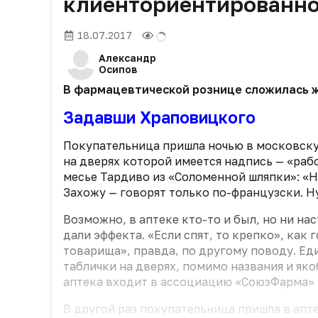
клиенториентированно
18.07.2017
Александр
Осипов
В фармацевтической рознице сложилась же
Задавши Храповицкого
Покупательница пришла ночью в московску
на дверях которой имеется надпись — «рабо
месье Тардиво из «Соломенной шляпки»: «Н
Захожу — говорят только по-французски. Ну
Возможно, в аптеке кто-то и был, но ни на
дали эффекта. «Если спят, то крепко», как
товарища», правда, по другому поводу. Е
таблички на дверях, помимо названия и яко
аптека входит в ассоциацию «СоюзФарма»
В другой раз покупательница пришла в апте