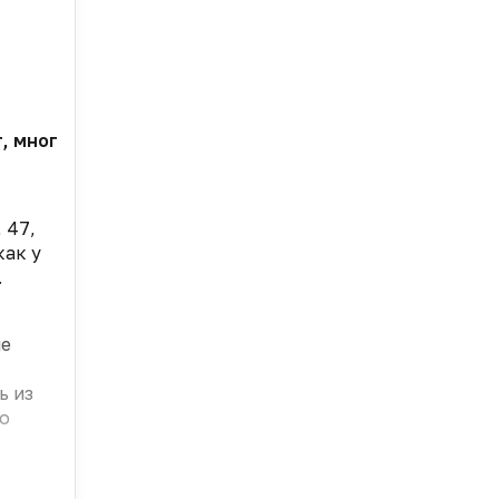
 многие аптечные точки работают на грани рентабел
 47,
как у
.
не
ь из
то