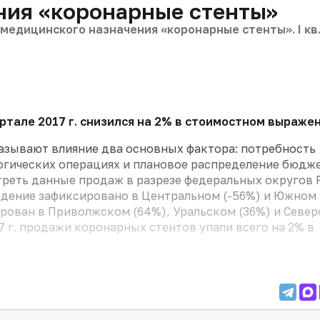
ния «коронарные стенты»
медицинского назначения «коронарные стенты». I кв
артале 2017 г. снизился на 2% в стоимостном выраже
азывают влияние два основных фактора: потребность
гических операциях и плановое распределение бюдже
треть данные продаж в разрезе федеральных округов 
адение зафиксировано в Центральном (-56%) и Южном
ирован в Приволжском (64%), Уральском (36%) и Север
17 г. продажи коронарных стентов упали всего на 2% в