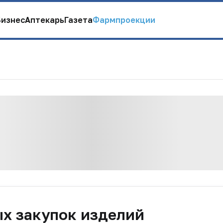
Бизнес
Аптекарь
Газета
Фармпроекции
х закупок изделий