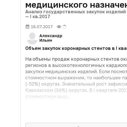
медицинского назначе
Анализ государственных закупок изделий 
— I кв.2017
18.07.2017
Александр
Ильин
Объем закупок коронарных стентов в I кв
На объемы продаж коронарных стентов ок
регионов в высокотехнологичных кардиоло
закупки медицинских изделий. Если посмо
стоимостном выражении, то наибольшее п
(-52%) округах. Значительный рост зафикс
Кавказском (34%) округах. В I квартале 20
стоимостном выр...