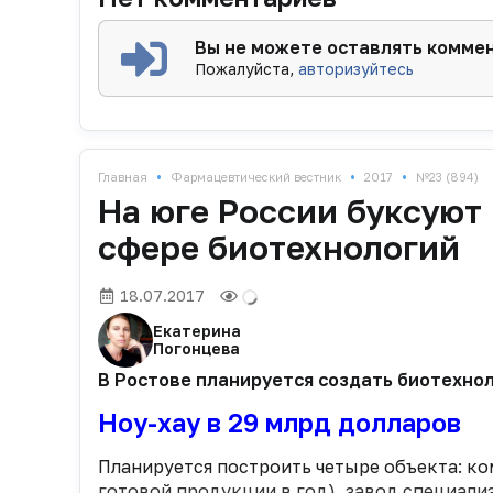
Вы не можете оставлять комме
Пожалуйста,
авторизуйтесь
•
•
•
Главная
Фармацевтический вестник
2017
№23 (894)
На юге России буксуют
сфере биотехнологий
18.07.2017
Екатерина
Погонцева
В Ростове планируется создать биотехнол
Ноу-хау в 29 млрд долларов
Планируется построить четыре объекта: ко
готовой продукции в год), завод специализ