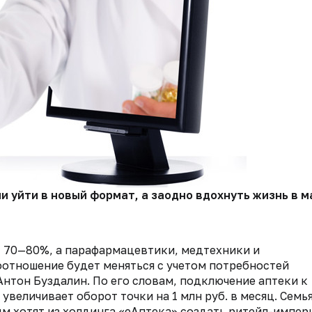
и уйти в новый формат, а заодно вдохнуть жизнь в 
т 70—80%, а парафармацевтики, медтехники и
оотношение будет меняться с учетом потребностей
Антон Буздалин. По его словам, подключение аптеки к
увеличивает оборот точки на 1 млн руб. в месяц. Семь
м хотят из холдинга «еАптека» создать ритейл-импер