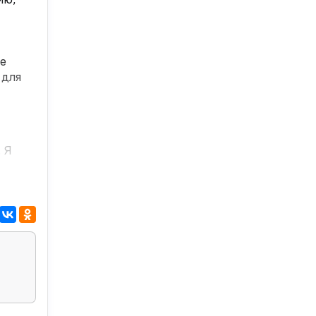
е
 для
 Я