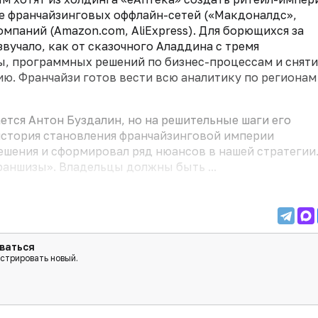
ке франчайзинговых оффлайн-сетей («Макдоналдс»,
мпаний (Amazon.com, AliExpress). Для борющихся за
учало, как от сказочного Аладдина с тремя
ы, программных решений по бизнес-процессам и сняти
ю. Франчайзи готов вести всю аналитику по регионам
ется Антон Буздалин, но на решительные шаги его
 история становления франчайзинговой империи
шения и сформировал ряд нюансов в нашей стратегии.
раншизы». Владельцы должны быть ...
ваться
истрировать новый.