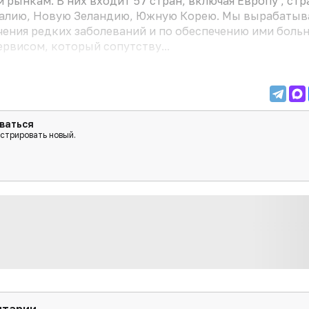
ынкам. В них входит 57 стран, включая Европу , ст
ралию, Новую Зеландию, Южную Корею. Мы вырабатыв
чения редких заболеваний и по обеспечению ими боль
ервисом, который сопутству...
ваться
истрировать новый.
нтарии