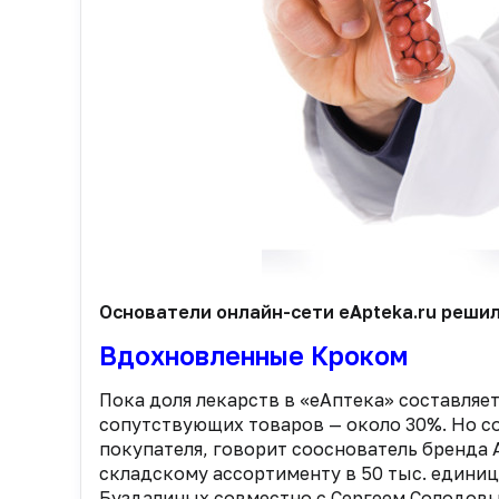
Основатели онлайн-сети eApteka.ru решил
Вдохновленные Кроком
Пока доля лекарств в «еАптека» составляе
сопутствующих товаров — около 30%. Но с
покупателя, говорит сооснователь бренда 
складскому ассортименту в 50 тыс. единиц 
Буздалиных совместно с Сергеем Солодовы