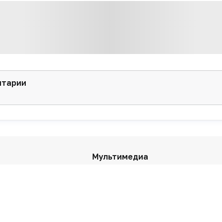
нтарии
Мультимедиа
Репортажи
Вебинары
Подкасты
Интервью