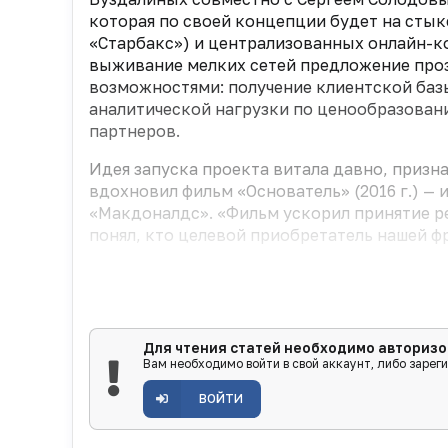
которая по своей концепции будет на сты
«Старбакс») и централизованных онлайн-ко
выживание мелких сетей предложение прозв
возможностями: получение клиентской баз
аналитической нагрузки по ценообразовани
партнеров.
Идея запуска проекта витала давно, призна
вдохновил фильм «Основатель» (2016 г.) —
«Макдоналдс». «Фильм ускорил принятие ре
понял, кто целевой приобретатель нашей ф
Для чтения статей необходимо авторизо
Вам необходимо войти в свой аккаунт, либо зарег
ВОЙТИ